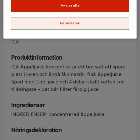
ICA
Avvisa alla
Anpassa val
Varumärke
ICA
Produktinformation
ICA Äppeljuice Koncentrat är ett bra sätt att spara
plats i kylen och ändå få smakrik, frisk äppeljuice.
Späd med 1 del juice och 4 delar iskallt vatten i en
tillbringare – det blir 1 liter färdig juice.
Ingredienser
INGREDIENSER: Koncentrerad äppeljuice.
Näringsdeklaration