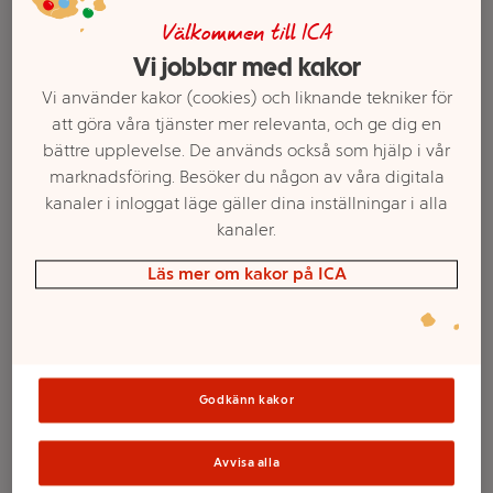
Välkommen till ICA
Vi jobbar med kakor
Vi använder kakor (cookies) och liknande tekniker för
att göra våra tjänster mer relevanta, och ge dig en
bättre upplevelse. De används också som hjälp i vår
marknadsföring. Besöker du någon av våra digitala
kanaler i inloggat läge gäller dina inställningar i alla
kanaler.
Välj butik och handla
Läs mer om kakor på ICA
Sortimentet kan variera mellan butikerna
Godkänn kakor
Binda Normal
utan vingar 20-p
Avvisa alla