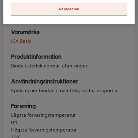
ICA Basic
Anpassa val
Varumärke
ICA Basic
Produktinformation
Binda i storlek normal, utan vingar.
Användningsinstruktioner
Spola ej ner bindan i toaletten, kastas i soporna.
Förvaring
Lägsta förvaringstemperatur
0°C
Högsta förvaringstemperatur
30°C