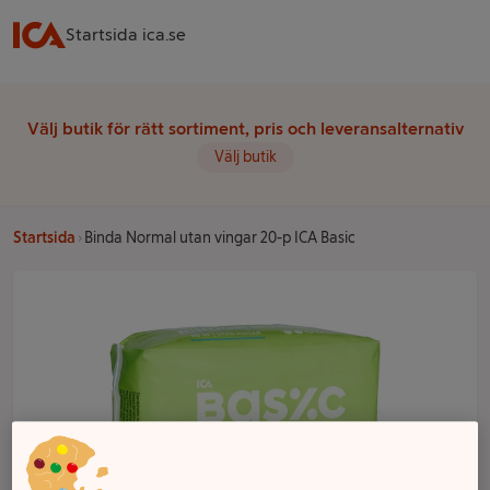
Startsida ica.se
Välj butik för rätt sortiment, pris och leveransalternativ
Välj butik
Startsida
Binda Normal utan vingar 20-p ICA Basic