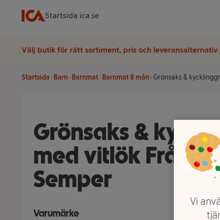
Startsida ica.se
Välj butik för rätt sortiment, pris och leveransalternativ
Startsida
Barn
Barnmat
Barnmat 8 mån
Grönsaks & kycklingg
Grönsaks & kyckli
med vitlök Från 8
Semper
Vi anvä
Varumärke
tjä