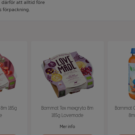
därför att alltid före
s förpackning.
a 8m 185g
Barnmat Tex mexgryta 8m
Barnmat C
e
185g Lovemade
8m
Mer info