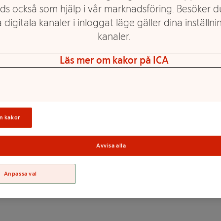
ds också som hjälp i vår marknadsföring. Besöker 
 digitala kanaler i inloggat läge gäller dina inställnin
kanaler.
Läs mer om kakor på ICA
för barn över 8 månader.
kt ger en välbalanserad
Innehåller bitar anpassade
Sortime
n kakor
Avvisa alla
 lök 6%, palsternacka 6%,
Anpassa val
lja, rismjöl, vitlök,