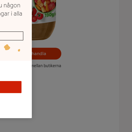
du någon
gar i alla
Välj butik och handla
ntet kan variera mellan butikerna