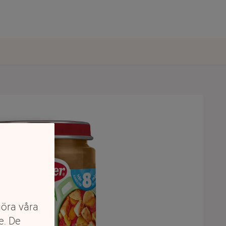
göra våra
e. De