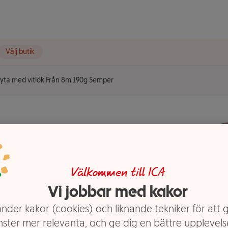
Välj butik
ryta med vitlök Från 8m 190g Semper
nggryta
m 190g
Välkommen till ICA
Vi jobbar med kakor
nder kakor (cookies) och liknande tekniker för att 
nster mer relevanta, och ge dig en bättre upplevels