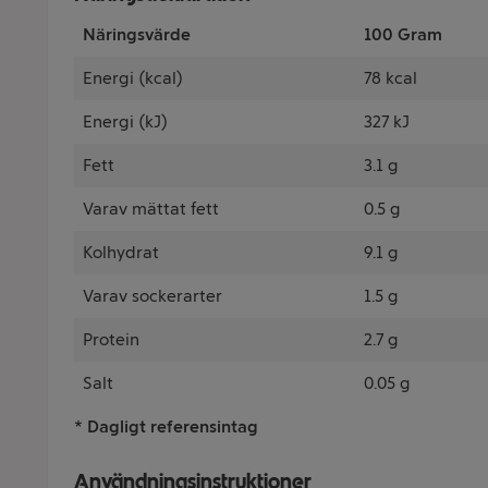
Näringsvärde
100 Gram
Energi (kcal)
78 kcal
Energi (kJ)
327 kJ
Fett
3.1 g
Varav mättat fett
0.5 g
Kolhydrat
9.1 g
Varav sockerarter
1.5 g
Protein
2.7 g
Salt
0.05 g
* Dagligt referensintag
Användningsinstruktioner