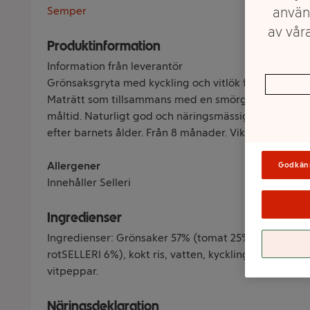
använ
Semper
av våra
Produktinformation
Information från leverantör
Grönsaksgryta med kyckling och vitlök från Semper 
Maträtt som tillsammans med en smörgås och en fru
måltid. Naturligt god och näringsmässigt anpassad. 
efter barnets ålder. Från 8 månader. Vikt 190g.
Allergener
Godkän
Innehåller Selleri
Ingredienser
Ingredienser: Grönsaker 57% (tomat 25%, morot 14%,
rotSELLERI 6%), kokt ris, vatten, kycklingkött 8%, rapso
vitpeppar.
Näringsdeklaration