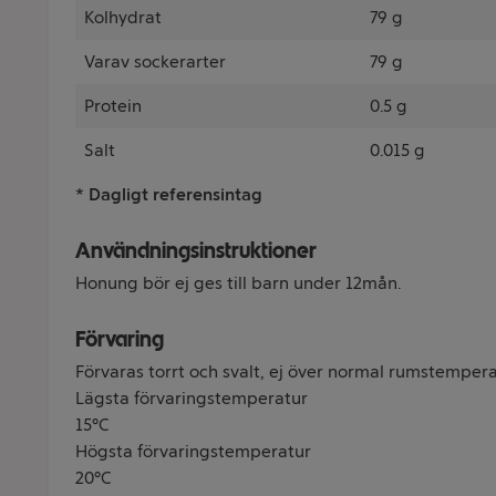
Kolhydrat
79 g
Varav sockerarter
79 g
Protein
0.5 g
Salt
0.015 g
* Dagligt referensintag
Användningsinstruktioner
Honung bör ej ges till barn under 12mån.
Förvaring
Förvaras torrt och svalt, ej över normal rumstempera
Lägsta förvaringstemperatur
15°C
Högsta förvaringstemperatur
20°C