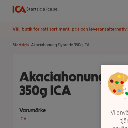
Startsida ica.se
Välj butik för rätt sortiment, pris och leveransalternativ
Startsida
Akaciahonung Flytande 350g ICA
Akaciahonung Fly
350g ICA
Varumärke
Vi anvä
ICA
tjä