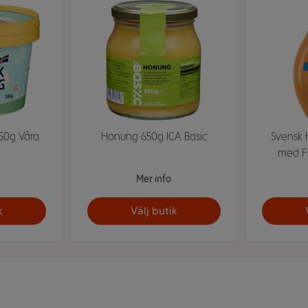
50g Våra
Honung 650g ICA Basic
Svensk 
med Fr
Mer info
k
Välj butik