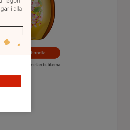
du någon
gar i alla
Välj butik och handla
ntet kan variera mellan butikerna