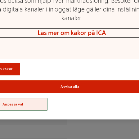
ds också som hjälp i vår marknadsföring. Besöker 
 digitala kanaler i inloggat läge gäller dina inställnin
blommor passar utmärkt i
kanaler.
över dessertost, i marinader
Läs mer om kakor på ICA
n kakor
Sortime
% av DRI(*)
Avvisa alla
Anpassa val