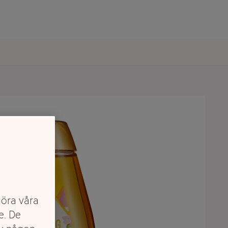
göra våra
e. De