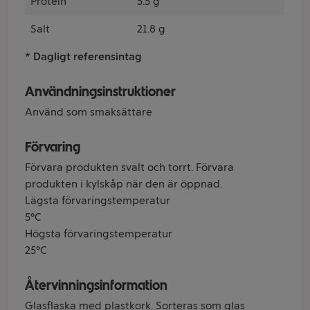
Protein
5.5 g
Salt
21.8 g
* Dagligt referensintag
Användningsinstruktioner
Använd som smaksättare
Förvaring
Förvara produkten svalt och torrt. Förvara
produkten i kylskåp när den är öppnad.
Lägsta förvaringstemperatur
5°C
Högsta förvaringstemperatur
25°C
Återvinningsinformation
Glasflaska med plastkork. Sorteras som glas