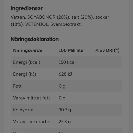
Ingredienser
Vatten, SOYABÖNOR (20%), salt (20%), socker
(18%), VETEMJÖL, Svampextrakt.
Näringsdeklaration
Näringsvärde
100 Milliliter
% av DRI(*)
Energi (kcal)
150 kcal
Energi (kJ)
628 kJ
Fett
0 g
Varav mättat fett
0 g
Kolhydrat
30.9 g
Varav sockerarter
25.3 g