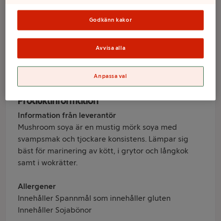
Mushroom 500ml
Pearl River Bridge
Godkänn kakor
Avvisa alla
Varumärke
Pearl River Bridge
Anpassa val
Produktinformation
Information från leverantör
Mushroom soya är en mustig mörk soya med
svampsmak och tjockare konsistens. Lämpar sig
bäst för marinering av kött, i grytor och långkok
samt i wokrätter.
Allergener
Innehåller Spannmål som innehåller gluten
Innehåller Sojabönor