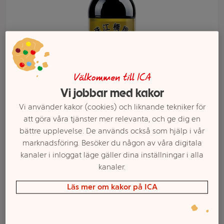
Välkommen till ICA
Vi jobbar med kakor
Vi använder kakor (cookies) och liknande tekniker för
att göra våra tjänster mer relevanta, och ge dig en
Välj butik och handla
bättre upplevelse. De används också som hjälp i vår
marknadsföring. Besöker du någon av våra digitala
Sortimentet kan variera mellan butikerna
kanaler i inloggat läge gäller dina inställningar i alla
kanaler.
Läs mer om kakor på ICA
Äkta kinesisk soja