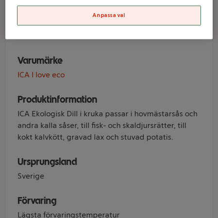
Ekologisk 1-p
Anpassa val
KRAV Klass 1
Varumärke
ICA I love eco
Produktinformation
ICA Ekologisk Dill i kruka passar i hovmästarsås och
andra kalla såser, till fisk- och skaldjursrätter, till
kokt kalvkött, gravad lax och stuvad potatis.
Ursprungsland
Sverige
Förvaring
Lägsta förvaringstemperatur