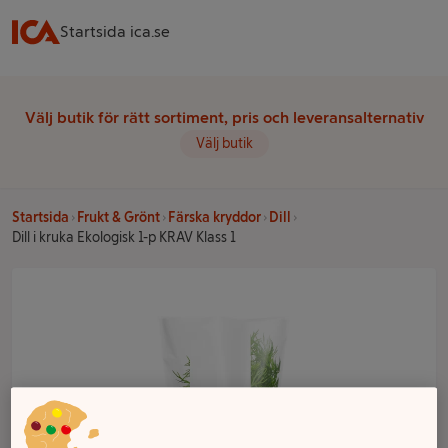
Startsida ica.se
Välj butik för rätt sortiment, pris och leveransalternativ
Välj butik
Startsida
Frukt & Grönt
Färska kryddor
Dill
Dill i kruka Ekologisk 1-p KRAV Klass 1