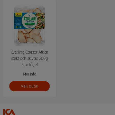
Kyckling Caesar Ätklar
stekt och skivad 200g
Kronfågel
Mer info
Välj butik