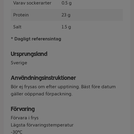
Varav sockerarter
0.5 g
Protein
23 g
Salt
1.5 g
* Dagligt referensintag
Ursprungsland
Sverige
Användningsinstruktioner
Bör ej frysas om efter upptining. Bäst före datum
gäller oöppnad förpackning.
Förvaring
Förvara i frys
Lägsta förvaringstemperatur
-30°C