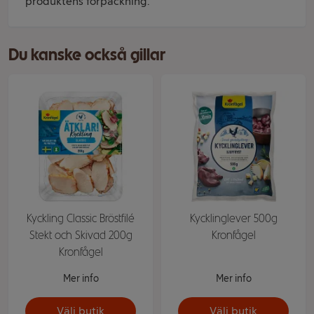
produktens förpackning.
Du kanske också gillar
Kyckling Classic Bröstfilé
Kycklinglever 500g
Stekt och Skivad 200g
Kronfågel
Kronfågel
Mer info
Mer info
Välj butik
Välj butik