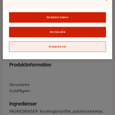
kycklingbröstfiléer
grillkrydda Fryst
Godkänn kakor
540g Guldfågeln
Avvisa alla
Varumärke
Anpassa val
Guldfågeln
Produktinformation
Varumärke
Guldfågeln
Ingredienser
INGREDIENSER: Kycklingbröstfilé, potatisstärkelse,