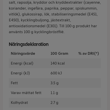
salt, rapsolja, kryddor och kryddextrakter (cayenne,
koriander, ingefära, paprika, peppar, spiskummin,
vitlök), glukossirap, lök, stabiliseringsmedel (E451,
E450), kycklingbuljong, jästextrakt,
antioxidationsmedel (E301). Till 100 g produkt har
använts 100 g kycklingbröstfilé.
Näringsdeklaration
Näringsvärde
100 Gram
% av DRI(*)
Energi (kcal)
140 kcal
Energi (kJ)
600 kJ
Fett
3.5 g
Varav mättat fett
1.1 g
Kolhydrat
2.7 g