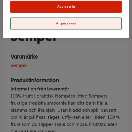
Äpple & mango
Avvisa alla
Från 6m 90g
Anpassa val
Semper
Varumärke
Semper
Produktinformation
Information från leverantör
100% frukt i praktisk klämpåse! Med Sempers
fruktiga tropiska smoothie kan ditt barn hålla,
klämma och äta själv. Utan kladd och spill oavsett
om ni är på fiket, tåget, utflykten eller i bilen. 100 %
frukt som du slipper skala och mosa. Fruktstunden
blev just lite roligare!