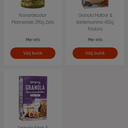
Kronärtskockor
Granola Mullbär &
Marinerade 290g Zeta
kardemumma 450g
Paulúns
Mer info
Mer info
Välj butik
Välj butik
Granola Fikon &