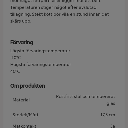
mot något fettparti eller ligger mot ett ben.
Temperaturen stiger något efter avslutad
tillagning. Stekt kött bör vila en stund innan det
skärs upp.
Förvaring
Lägsta förvaringstemperatur
-10°C
Högsta förvaringstemperatur
40°C
Om produkten
Rostfritt stål och tempererat
Material
glas
Storlek/Mått
17,5 cm
Matkontakt
Ja