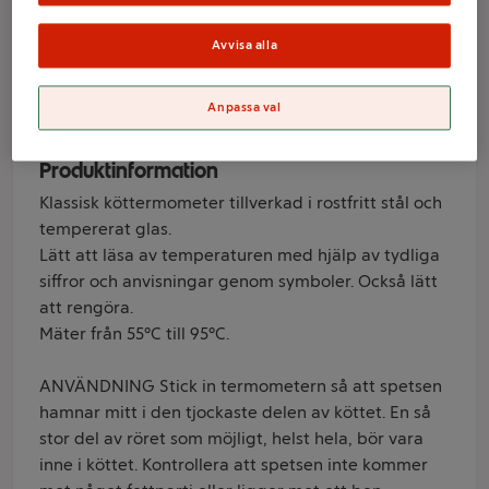
17,5cm ICA
Avvisa alla
Varumärke
Anpassa val
ICA
Produktinformation
Klassisk köttermometer tillverkad i rostfritt stål och
tempererat glas.
Lätt att läsa av temperaturen med hjälp av tydliga
siffror och anvisningar genom symboler. Också lätt
att rengöra.
Mäter från 55°C till 95°C.
ANVÄNDNING Stick in termometern så att spetsen
hamnar mitt i den tjockaste delen av köttet. En så
stor del av röret som möjligt, helst hela, bör vara
inne i köttet. Kontrollera att spetsen inte kommer