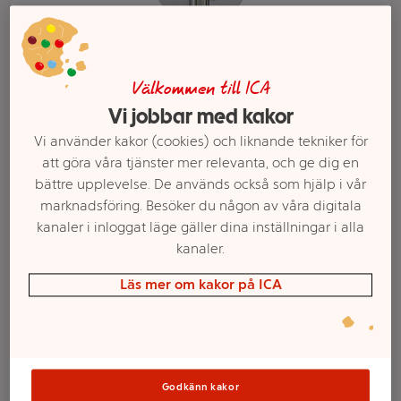
Välkommen till ICA
Vi jobbar med kakor
Vi använder kakor (cookies) och liknande tekniker för
att göra våra tjänster mer relevanta, och ge dig en
bättre upplevelse. De används också som hjälp i vår
marknadsföring. Besöker du någon av våra digitala
kanaler i inloggat läge gäller dina inställningar i alla
Välj butik och handla
kanaler.
Sortimentet kan variera mellan butikerna
Läs mer om kakor på ICA
Stektermometer
Godkänn kakor