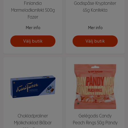
Finlandia
Godispåse Kryptoniter
Marmeladkonfekt 500g
65g Konfekta
Fazer
Mer info
Mer info
Välj butik
Välj butik
Chokladpraliner
Gelégodis Candy
Mjölkchoklad Blåbär
Peach Rings 50g Pändy