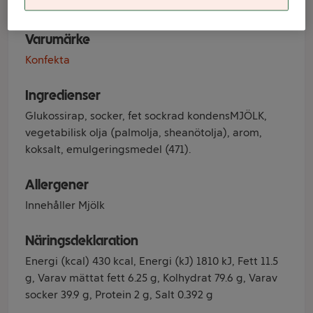
Varumärke
Konfekta
Ingredienser
Glukossirap, socker, fet sockrad kondensMJÖLK,
vegetabilisk olja (palmolja, sheanötolja), arom,
koksalt, emulgeringsmedel (471).
Allergener
Innehåller Mjölk
Näringsdeklaration
Energi (kcal) 430 kcal, Energi (kJ) 1810 kJ, Fett 11.5
g, Varav mättat fett 6.25 g, Kolhydrat 79.6 g, Varav
socker 39.9 g, Protein 2 g, Salt 0.392 g