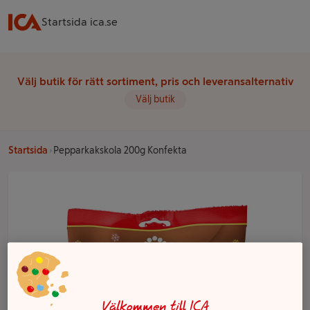
Startsida ica.se
Välj butik för rätt sortiment, pris och leveransalternativ
Välj butik
Startsida
Pepparkakskola 200g Konfekta
Välkommen till ICA