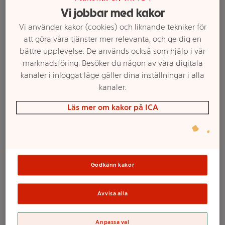
Vi jobbar med kakor
Vi använder kakor (cookies) och liknande tekniker för
att göra våra tjänster mer relevanta, och ge dig en
bättre upplevelse. De används också som hjälp i vår
marknadsföring. Besöker du någon av våra digitala
kanaler i inloggat läge gäller dina inställningar i alla
kanaler.
Läs mer om kakor på ICA
Välj butik och handla
Sortimentet kan variera mellan butikerna
Godkänn kakor
Pepparkakskola
Avvisa alla
200g Konfekta
Anpassa val