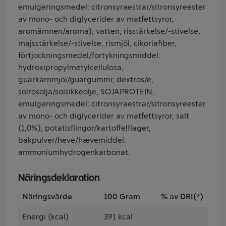
emulgeringsmedel: citronsyraestrar/sitronsyreester
av mono- och diglycerider av matfettsyror,
aromämnen/aroma), vatten, risstärkelse/-stivelse,
majsstärkelse/-stivelse, rismjöl, cikoriafiber,
förtjockningsmedel/fortykningsmiddel:
hydroxipropylmetylcellulosa,
guarkärnmjöl/guargummi; dextros/e,
solrosolja/solsikkeolje, SOJAPROTEIN,
emulgeringsmedel: citronsyraestrar/sitronsyreester
av mono- och diglycerider av matfettsyror, salt
(1,0%), potatisflingor/kartoffelflager,
bakpulver/heve/hævemiddel:
ammoniumhydrogenkarbonat.
Näringsdeklaration
Näringsvärde
100 Gram
% av DRI(*)
Energi (kcal)
391 kcal