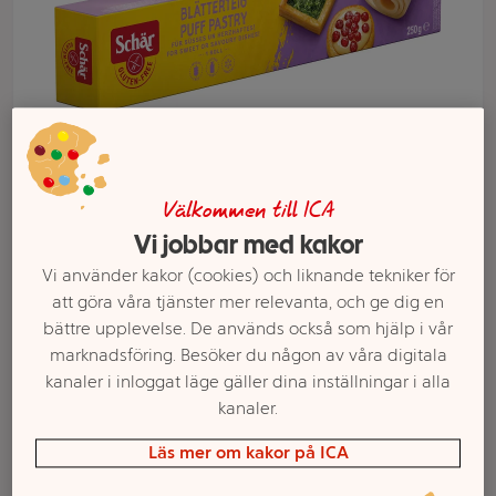
Välkommen till ICA
Vi jobbar med kakor
Välj butik och handla
Vi använder kakor (cookies) och liknande tekniker för
att göra våra tjänster mer relevanta, och ge dig en
Sortimentet kan variera mellan butikerna
bättre upplevelse. De används också som hjälp i vår
marknadsföring. Besöker du någon av våra digitala
kanaler i inloggat läge gäller dina inställningar i alla
Smördeg
kanaler.
Läs mer om kakor på ICA
Glutenfri Laktosfri