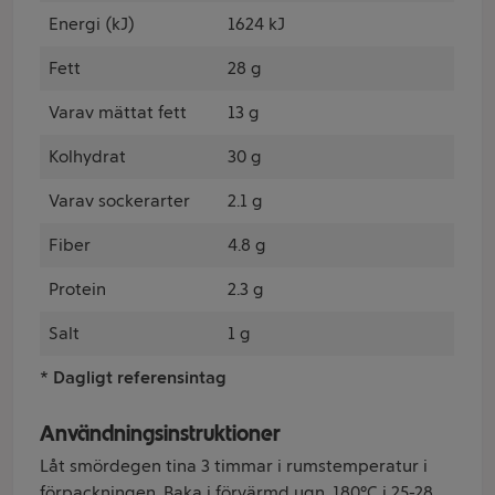
Energi (kJ)
1624 kJ
Fett
28 g
Varav mättat fett
13 g
Kolhydrat
30 g
Varav sockerarter
2.1 g
Fiber
4.8 g
Protein
2.3 g
Salt
1 g
* Dagligt referensintag
Användningsinstruktioner
Låt smördegen tina 3 timmar i rumstemperatur i
förpackningen. Baka i förvärmd ugn. 180°C i 25-28