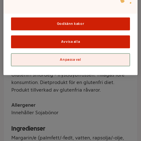
Fryst 250g Schär
Godkänn kakor
Varumärke
Schär
Avvisa alla
Produktinformation
Anpassa val
Information från leverantör
Glutenfri smördeg - fryst/dybfrossen. Tillagas före
konsumtion. Dietprodukt för en glutenfri diet.
Produkt tillverkad av glutenfria råvaror.
Allergener
Innehåller Sojabönor
Ingredienser
Margarin/e (palmfett/-fedt, vatten, rapsolja/-olje,