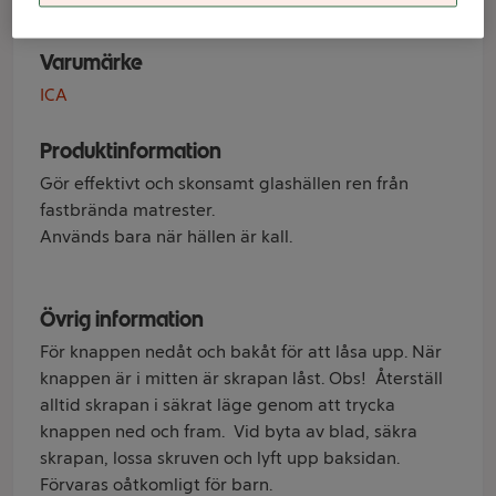
Varumärke
ICA
Produktinformation
Gör effektivt och skonsamt glashällen ren från
fastbrända matrester.
Används bara när hällen är kall.
Övrig information
För knappen nedåt och bakåt för att låsa upp. När
knappen är i mitten är skrapan låst. Obs! Återställ
alltid skrapan i säkrat läge genom att trycka
knappen ned och fram. Vid byta av blad, säkra
skrapan, lossa skruven och lyft upp baksidan.
Förvaras oåtkomligt för barn.