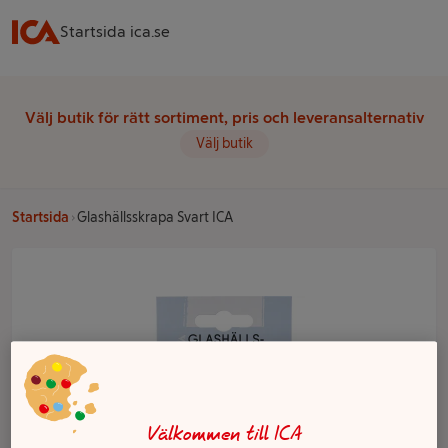
Startsida ica.se
Välj butik för rätt sortiment, pris och leveransalternativ
Välj butik
Startsida
Glashällsskrapa Svart ICA
Välkommen till ICA