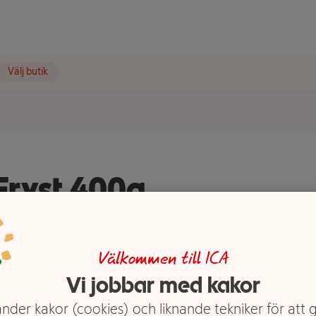
Välj butik
Fryst 400g
Välkommen till ICA
Vi jobbar med kakor
nder kakor (cookies) och liknande tekniker för att 