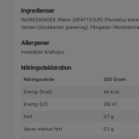
Ingredienser
INGREDIENSER: Räkor (KRÄFTDJUR) (Pandalus borealis
Vatten (skyddande glasering). Fångade i Nordvästra
Allergener
Innehåller Kräftdjur
Näringsdeklaration
Näringsvärde
100 Gram
Energi (kcal)
66 kcal
Energi (kJ)
281 kJ
Fett
0.7 g
Varav mättat fett
0.1 g