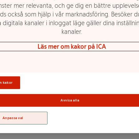
nster mer relevanta, och ge dig en bättre upplevels
ds också som hjälp i vår marknadsföring. Besöker 
 digitala kanaler i inloggat läge gäller dina inställnin
ertifierat fiske. Skalade
sitt fasta, saftiga kött.
kanaler.
n långsamma tillväxten får
halt av protein och låg
Läs mer om kakor på ICA
tt bevara fräschören bör de
friskt av saltvatten med en söt
as med milda, feta eller
Sortime
smörgåsar och aptitretare eller
k som gör det enkelt att
n kakor
andalus borealis.
 För mer information & recept
Avvisa alla
ebook
nstagram @Royalgreenland
Anpassa val