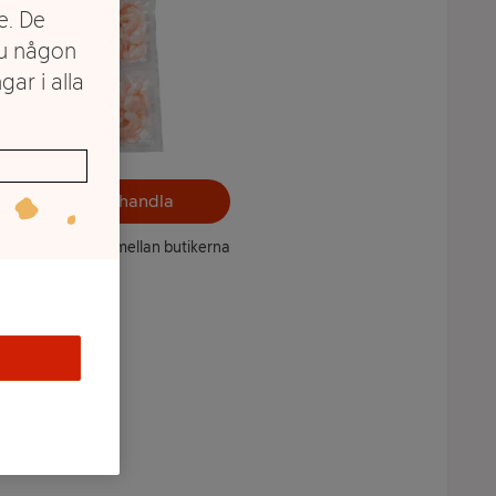
e. De
du någon
gar i alla
Välj butik och handla
ntet kan variera mellan butikerna