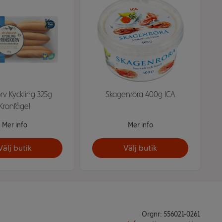
orv Kyckling 325g
Skagenröra 400g ICA
Kronfågel
Mer info
Mer info
Välj butik
Välj butik
Orgnr: 556021-0261