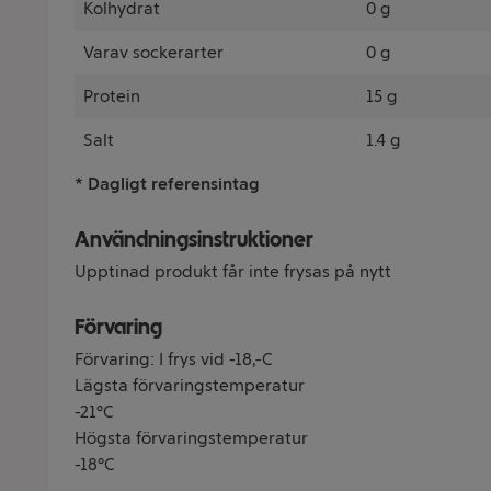
Kolhydrat
0 g
Varav sockerarter
0 g
Protein
15 g
Salt
1.4 g
* Dagligt referensintag
Användningsinstruktioner
Upptinad produkt får inte frysas på nytt
Förvaring
Förvaring: I frys vid -18ºC
Lägsta förvaringstemperatur
-21°C
Högsta förvaringstemperatur
-18°C