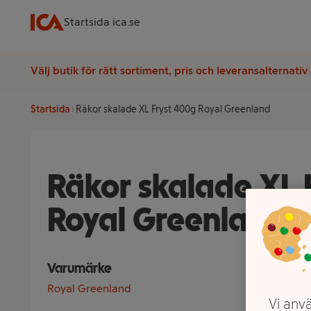
Startsida ica.se
Välj butik för rätt sortiment, pris och leveransalternativ
Startsida
Räkor skalade XL Fryst 400g Royal Greenland
Räkor skalade XL 
Royal Greenland
Varumärke
Royal Greenland
Vi anvä