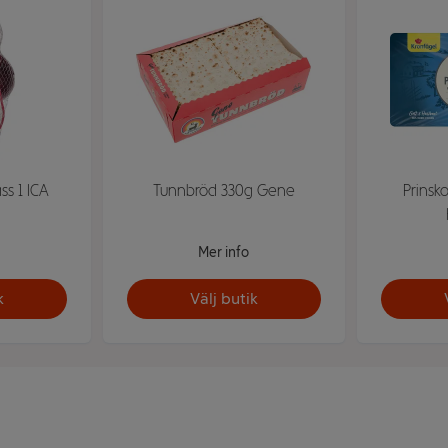
ss 1 ICA
Tunnbröd 330g Gene
Prinsk
Mer info
k
Välj butik