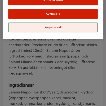
Godkänn kakor
Varumärke
Avvisa alla
ICA
Anpassa val
Produktinformation
ICA Antipasto är en bricka med utvalda
charkuterier; Prociutto crudo är en lufftorkad skinka
lagrad i minst 10mån, Salami Napoli är en
lufttorkad korv med inslag av svartpeppar och
Salami Milano är en smakrik och kryddig lufftorkad
korv. En perfekt mix till festminget eller
fredagsmyset.
Ingredienser
Salami Napoli: Griskött*, salt, druvsocker, kryddor
(vitpeppar, svartpeppar, kanel, muskot,
muskotblomma, koriander, kryddnejlika, stjärnanis,