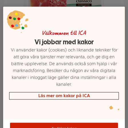
Välkommen till ICA
Vi jobbar med kakor
Vi använder kakor (cookies) och liknande tekniker för
att göra våra tjänster mer relevanta, och ge dig en
bättre upplevelse. De används också som hjälp i vår
Välj butik och handla
marknadsföring. Besöker du någon av våra digitala
kanaler i inloggat läge gäller dina inställningar i alla
Sortimentet kan variera mellan butikerna
kanaler.
Läs mer om kakor på ICA
Antipasto
Classico 120g ICA