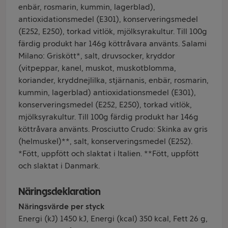
enbär, rosmarin, kummin, lagerblad),
antioxidationsmedel (E301), konserveringsmedel
(E252, E250), torkad vitlök, mjölksyrakultur. Till 100g
färdig produkt har 146g köttråvara använts. Salami
Milano: Griskött*, salt, druvsocker, kryddor
(vitpeppar, kanel, muskot, muskotblomma,
koriander, kryddnejlilka, stjärnanis, enbär, rosmarin,
kummin, lagerblad) antioxidationsmedel (E301),
konserveringsmedel (E252, E250), torkad vitlök,
mjölksyrakultur. Till 100g färdig produkt har 146g
köttråvara använts. Prosciutto Crudo: Skinka av gris
(helmuskel)**, salt, konserveringsmedel (E252).
*Fött, uppfött och slaktat i Italien. **Fött, uppfött
och slaktat i Danmark.
Näringsdeklaration
Näringsvärde per styck
Energi (kJ) 1450 kJ, Energi (kcal) 350 kcal, Fett 26 g,