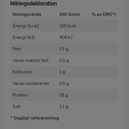
Näringsdeklaration
Näringsvärde
100 Gram
% av DRI(*)
Energi (kcal)
100 kcal
Energi (kJ)
400 kJ
Fett
1.9 g
Varav mättat fett
0.5 g
Kolhydrat
1 g
Varav sockerarter
0.5 g
Protein
18 g
Salt
2.1 g
* Dagligt referensintag