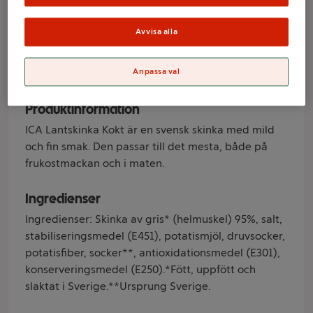
ICA
Avvisa alla
Varumärke
Anpassa val
ICA
Produktinformation
ICA Lantskinka Kokt är en svensk skinka med mild
och fin smak. Den passar till det mesta, både på
frukostmackan och i maten.
Ingredienser
Ingredienser: Skinka av gris* (helmuskel) 95%, salt,
stabiliseringsmedel (E451), potatismjöl, druvsocker,
potatisfiber, socker**, antioxidationsmedel (E301),
konserveringsmedel (E250).*Fött, uppfött och
slaktat i Sverige.**Ursprung Sverige.