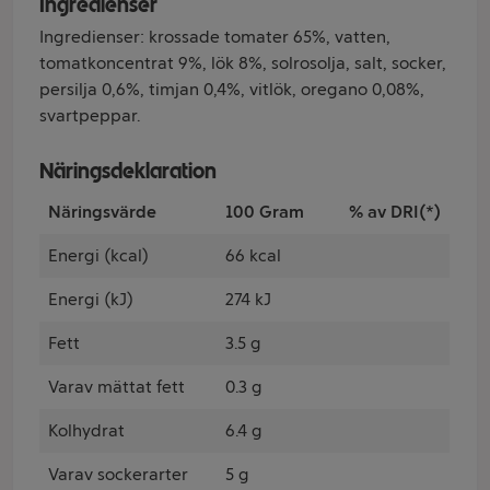
Ingredienser
Ingredienser: krossade tomater 65%, vatten,
tomatkoncentrat 9%, lök 8%, solrosolja, salt, socker,
persilja 0,6%, timjan 0,4%, vitlök, oregano 0,08%,
svartpeppar.
Näringsdeklaration
Näringsvärde
100 Gram
% av DRI(*)
Energi (kcal)
66 kcal
Energi (kJ)
274 kJ
Fett
3.5 g
Varav mättat fett
0.3 g
Kolhydrat
6.4 g
Varav sockerarter
5 g