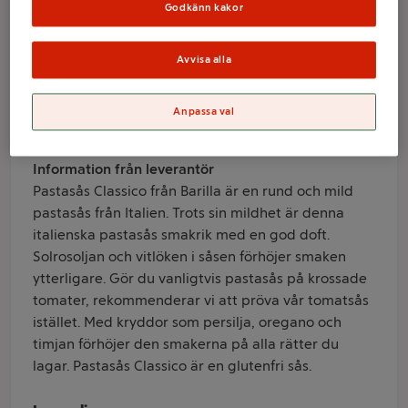
400g Barilla
Godkänn kakor
Avvisa alla
Varumärke
Barilla
Anpassa val
Produktinformation
Information från leverantör
Pastasås Classico från Barilla är en rund och mild
pastasås från Italien. Trots sin mildhet är denna
italienska pastasås smakrik med en god doft.
Solrosoljan och vitlöken i såsen förhöjer smaken
ytterligare. Gör du vanligtvis pastasås på krossade
tomater, rekommenderar vi att pröva vår tomatsås
istället. Med kryddor som persilja, oregano och
timjan förhöjer den smakerna på alla rätter du
lagar. Pastasås Classico är en glutenfri sås.