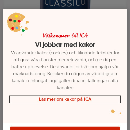
Välkommen till ICA
Vi jobbar med kakor
Vi använder kakor (cookies) och liknande tekniker för
att göra våra tjänster mer relevanta, och ge dig en
bättre upplevelse. De används också som hjälp i vår
marknadsföring. Besöker du någon av våra digitala
Välj butik och handla
kanaler i inloggat läge gäller dina inställningar i alla
kanaler.
Sortimentet kan variera mellan butikerna
Läs mer om kakor på ICA
Pastasås Classico