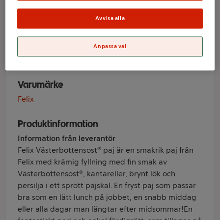
Västerbottensost
& Kantareller
Avvisa alla
Fryst 210g Felix
Anpassa val
Varumärke
Felix
Produktinformation
Information från leverantör
Felix Västerbottensost® paj är en smakrik paj från
Felix med krämig fyllning med fin smak av
Västerbottensost®, kantareller, brynt lök och
persilja i ett sprött pajskal. En fryst paj som passar
bra som en lätt lunch på jobbet, en snabb middag
eller alla dagar man längtar efter midsommar!En