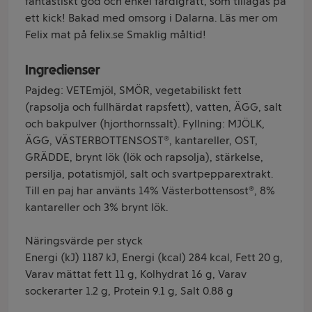
fantastiskt god och enkel färdigrätt, som tillagas på
ett kick! Bakad med omsorg i Dalarna. Läs mer om
Felix mat på felix.se Smaklig måltid!
Ingredienser
Pajdeg: VETEmjöl, SMÖR, vegetabiliskt fett
(rapsolja och fullhärdat rapsfett), vatten, ÄGG, salt
och bakpulver (hjorthornssalt). Fyllning: MJÖLK,
ÄGG, VÄSTERBOTTENSOST®, kantareller, OST,
GRÄDDE, brynt lök (lök och rapsolja), stärkelse,
persilja, potatismjöl, salt och svartpepparextrakt.
Till en paj har använts 14% Västerbottensost®, 8%
kantareller och 3% brynt lök.
Näringsvärde per styck
Energi (kJ) 1187 kJ, Energi (kcal) 284 kcal, Fett 20 g,
Varav mättat fett 11 g, Kolhydrat 16 g, Varav
sockerarter 1.2 g, Protein 9.1 g, Salt 0.88 g