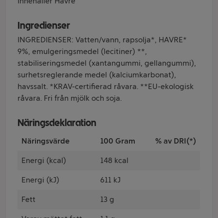
Innehåller Havre
Ingredienser
INGREDIENSER: Vatten/vann, rapsolja*, HAVRE*
9%, emulgeringsmedel (lecitiner) **,
stabiliseringsmedel (xantangummi, gellangummi),
surhetsreglerande medel (kalciumkarbonat),
havssalt. *KRAV-certifierad råvara. **EU-ekologisk
råvara. Fri från mjölk och soja.
Näringsdeklaration
Näringsvärde
100 Gram
% av DRI(*)
Energi (kcal)
148 kcal
Energi (kJ)
611 kJ
Fett
13 g