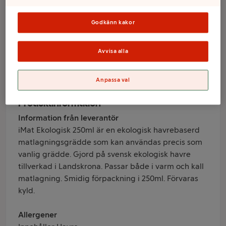
iMat 13% 250ml
KRAV Oatly
Godkänn kakor
Avvisa alla
Varumärke
Oatly
Anpassa val
Produktinformation
Information från leverantör
iMat Ekologisk 250ml är en ekologisk havrebaserd
matlagningsgrädde som kan användas precis som
vanlig grädde. Gjord på svensk ekologisk havre
tillverkad i Landskrona. Passar både i varm och kall
matlagning. Smidig förpackning i 250ml. Förvaras
kyld.
Allergener