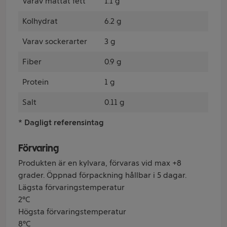
Varav mättat fett
1.1 g
Kolhydrat
6.2 g
Varav sockerarter
3 g
Fiber
0.9 g
Protein
1 g
Salt
0.11 g
* Dagligt referensintag
Förvaring
Produkten är en kylvara, förvaras vid max +8
grader. Öppnad förpackning hållbar i 5 dagar.
Lägsta förvaringstemperatur
2°C
Högsta förvaringstemperatur
8°C