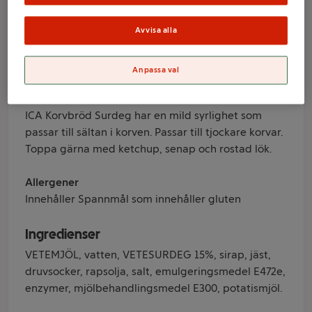
Avvisa alla
Varumärke
ICA
Anpassa val
Produktinformation
ICA Korvbröd Surdeg har en mild syrlighet som
passar till sältan i korven. Passar till tjockare korvar.
Toppa gärna med ketchup, senap och rostad lök.
Allergener
Innehåller Spannmål som innehåller gluten
Ingredienser
VETEMJÖL, vatten, VETESURDEG 15%, sirap, jäst,
druvsocker, rapsolja, salt, emulgeringsmedel E472e,
enzymer, mjölbehandlingsmedel E300, potatismjöl.