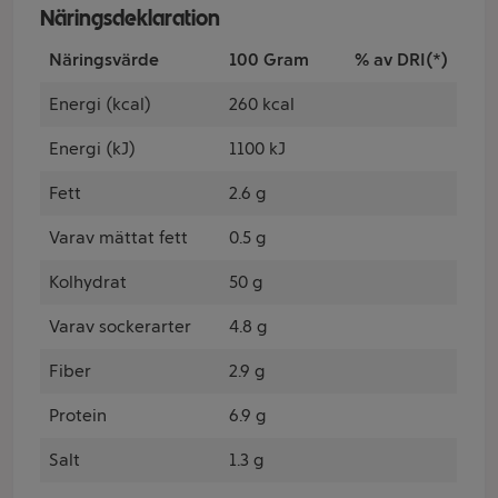
Näringsdeklaration
Näringsvärde
100 Gram
% av DRI(*)
Energi (kcal)
260 kcal
Energi (kJ)
1100 kJ
Fett
2.6 g
Varav mättat fett
0.5 g
Kolhydrat
50 g
Varav sockerarter
4.8 g
Fiber
2.9 g
Protein
6.9 g
Salt
1.3 g