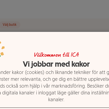
Välj butik
Välkommen till ICA
 Orthex
Vi jobbar med kakor
nder kakor (cookies) och liknande tekniker för att 
nster mer relevanta, och ge dig en bättre upplevels
ds också som hjälp i vår marknadsföring. Besöker 
 digitala kanaler i inloggat läge gäller dina inställnin
kanaler.
a ut former i kakdeg, bröddeg