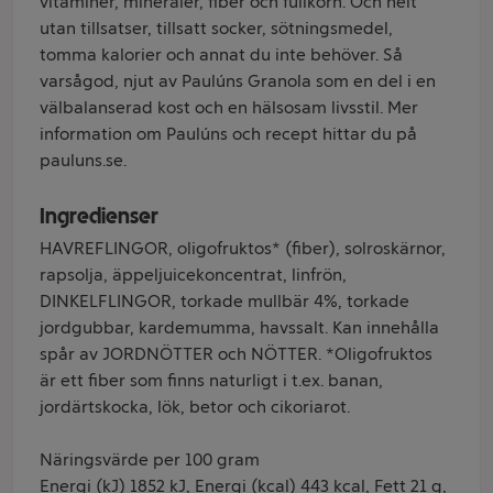
vitaminer, mineraler, fiber och fullkorn. Och helt
utan tillsatser, tillsatt socker, sötningsmedel,
tomma kalorier och annat du inte behöver. Så
varsågod, njut av Paulúns Granola som en del i en
välbalanserad kost och en hälsosam livsstil. Mer
information om Paulúns och recept hittar du på
pauluns.se.
Ingredienser
HAVREFLINGOR, oligofruktos* (fiber), solroskärnor,
rapsolja, äppeljuicekoncentrat, linfrön,
DINKELFLINGOR, torkade mullbär 4%, torkade
jordgubbar, kardemumma, havssalt. Kan innehålla
spår av JORDNÖTTER och NÖTTER. *Oligofruktos
är ett fiber som finns naturligt i t.ex. banan,
jordärtskocka, lök, betor och cikoriarot.
Näringsvärde per 100 gram
Energi (kJ) 1852 kJ, Energi (kcal) 443 kcal, Fett 21 g,