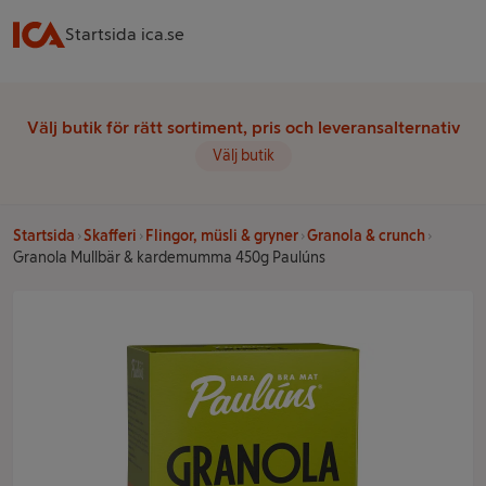
Startsida ica.se
Välj butik för rätt sortiment, pris och leveransalternativ
Välj butik
Startsida
Skafferi
Flingor, müsli & gryner
Granola & crunch
Granola Mullbär & kardemumma 450g Paulúns