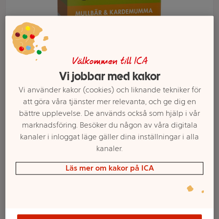
Välkommen till ICA
Vi jobbar med kakor
Vi använder kakor (cookies) och liknande tekniker för
att göra våra tjänster mer relevanta, och ge dig en
bättre upplevelse. De används också som hjälp i vår
marknadsföring. Besöker du någon av våra digitala
Välj butik och handla
kanaler i inloggat läge gäller dina inställningar i alla
kanaler.
Sortimentet kan variera mellan butikerna
Läs mer om kakor på ICA
Granola Mullbär