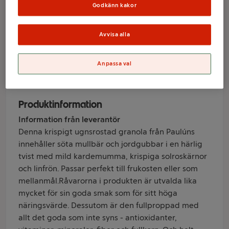
& kardemumma
Godkänn kakor
450g Paulúns
Avvisa alla
Varumärke
Anpassa val
Pauluns
Produktinformation
Information från leverantör
Denna krispigt ugnsrostad granola från Paulúns
innehåller söta mullbär och jordgubbar i en härlig
tvist med mild kardemumma, krispiga solroskärnor
och linfrön. Passar perfekt till frukosten eller som
mellanmål.Råvarorna i produkten är utvalda lika
mycket för sin goda smak som för sitt höga
näringsvärde. Dessutom är den fullproppad med
allt det goda som inte syns - antioxidanter,