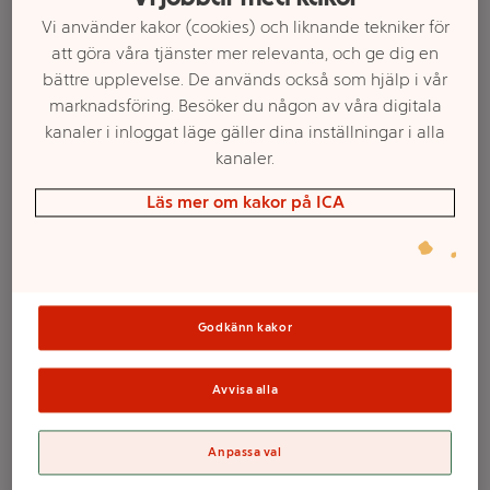
Vi använder kakor (cookies) och liknande tekniker för
att göra våra tjänster mer relevanta, och ge dig en
bättre upplevelse. De används också som hjälp i vår
marknadsföring. Besöker du någon av våra digitala
kanaler i inloggat läge gäller dina inställningar i alla
kanaler.
Läs mer om kakor på ICA
Välj butik och handla
Godkänn kakor
Sortimentet kan variera mellan butikerna
Avvisa alla
Original Extra
Anpassa val