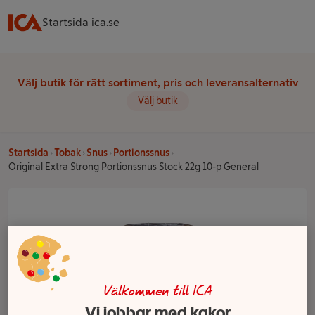
Startsida ica.se
Välj butik för rätt sortiment, pris och leveransalternativ
Välj butik
Startsida
Tobak
Snus
Portionssnus
Original Extra Strong Portionssnus Stock 22g 10-p General
Välkommen till ICA
Vi jobbar med kakor