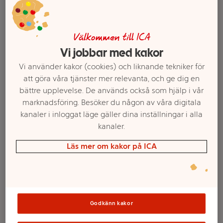
Välkommen till ICA
Vi jobbar med kakor
Vi använder kakor (cookies) och liknande tekniker för
att göra våra tjänster mer relevanta, och ge dig en
bättre upplevelse. De används också som hjälp i vår
marknadsföring. Besöker du någon av våra digitala
kanaler i inloggat läge gäller dina inställningar i alla
kanaler.
Välj butik och handla
Läs mer om kakor på ICA
Sortimentet kan variera mellan butikerna
Öl Julebrygd 3,5%
Godkänn kakor