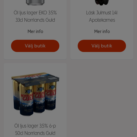
Öl ljus lager EKO 3.5%
Läsk Julmust 1,4l
33cl Norrlands Guld
Apotekarnes
Mer info
Mer info
Välj butik
Välj butik
Öl ljus lager 3,5% 6-p
50cl Norrlands Guld