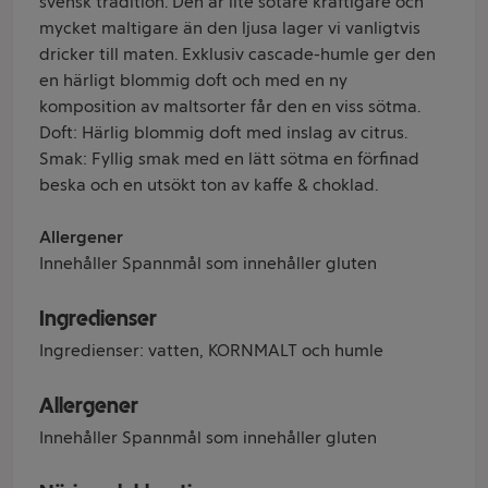
svensk tradition. Den är lite sötare kraftigare och
mycket maltigare än den ljusa lager vi vanligtvis
dricker till maten. Exklusiv cascade-humle ger den
en härligt blommig doft och med en ny
komposition av maltsorter får den en viss sötma.
Doft: Härlig blommig doft med inslag av citrus.
Smak: Fyllig smak med en lätt sötma en förfinad
beska och en utsökt ton av kaffe & choklad.
Allergener
Innehåller Spannmål som innehåller gluten
Ingredienser
Ingredienser: vatten, KORNMALT och humle
Allergener
Innehåller Spannmål som innehåller gluten