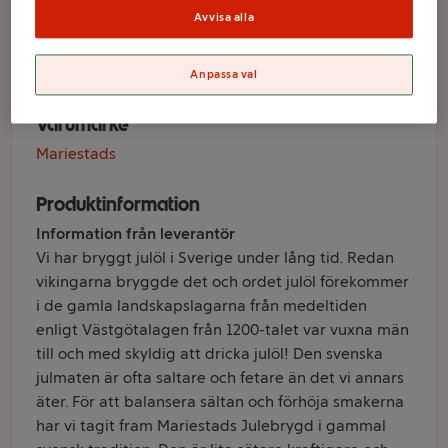
50cl 6-p
Avvisa alla
Mariestads
Anpassa val
Varumärke
Mariestads
Produktinformation
Information från leverantör
Vi har bryggt julöl i Sverige under lång tid. Redan
vikingarna bryggde det och ordet julöl förekommer
i de gamla landskapslagarna från medeltiden
enligt Västgötalagen från 1200-talet var vuxna män
till och med skyldig att dricka julöl! Den svenska
julmaten är ofta saltare och fetare än det vi annars
äter. För att balansera sältan och förhöja smakerna
har vi tagit fram Mariestads Julebrygd i gammal