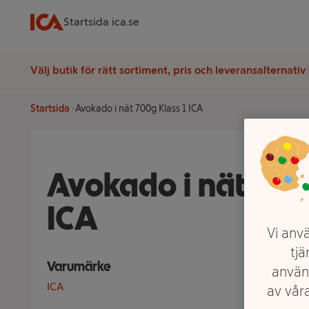
Startsida ica.se
Välj butik för rätt sortiment, pris och leveransalternativ
Startsida
Avokado i nät 700g Klass 1 ICA
Avokado i nät 700g
ICA
Vi anvä
tjä
Varumärke
använ
ICA
av våra