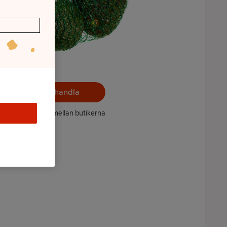
Välj butik och handla
ntet kan variera mellan butikerna