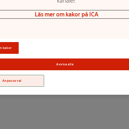
kanaler.
Läs mer om kakor på ICA
n kakor
Sortime
Avvisa alla
Anpassa val