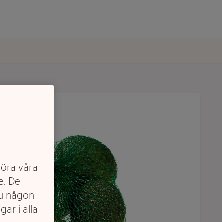
göra våra
e. De
du någon
gar i alla