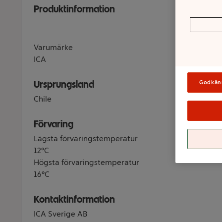
Produktinformation
Varumärke
ICA
Ursprungsland
Godkän
Chile
Förvaring
Lägsta förvaringstemperatur
12°C
Högsta förvaringstemperatur
16°C
Kontaktinformation
ICA Sverige AB