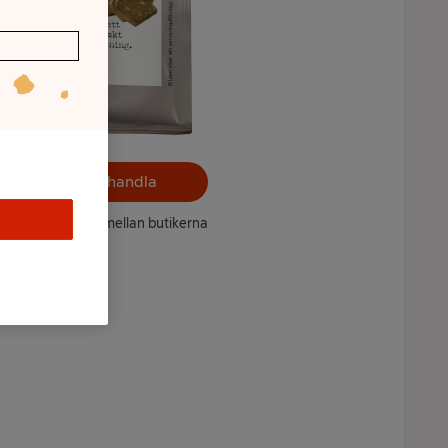
Välj butik och handla
ntet kan variera mellan butikerna