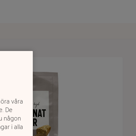
göra våra
e. De
du någon
gar i alla