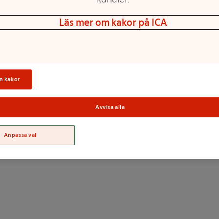
Läs mer om kakor på ICA
n kakor
Avvisa alla
Sortime
Anpassa val