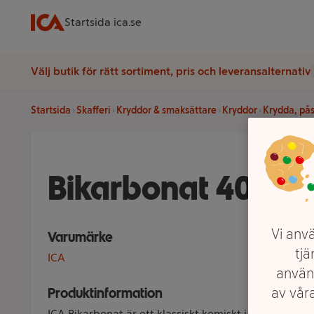
Startsida ica.se
Välj butik för rätt sortiment, pris och leveransalternativ
Startsida
Skafferi
Kryddor & smaksättare
Kryddor
Krydda, på
Bikarbonat 40g I
Vi anvä
Varumärke
tjä
ICA
använ
av våra
Produktinformation
ICA Bikarbonat är ett klassiskt kemiskt jäsmedel till