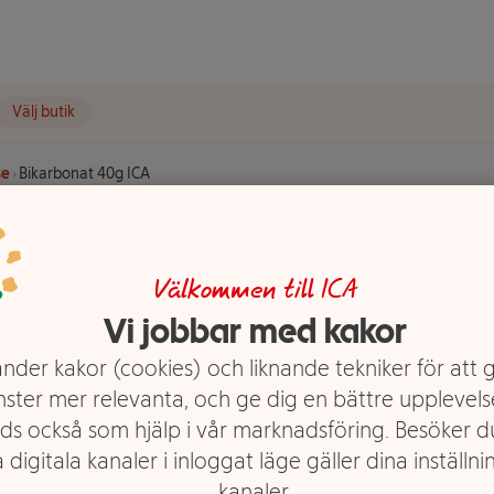
Välj butik
se
Bikarbonat 40g ICA
CA
Välkommen till ICA
Vi jobbar med kakor
nder kakor (cookies) och liknande tekniker för att 
nster mer relevanta, och ge dig en bättre upplevels
ds också som hjälp i vår marknadsföring. Besöker 
 digitala kanaler i inloggat läge gäller dina inställnin
kanaler.
 bakning. Ger bakverken extra