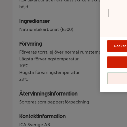
höjd!
Ingredienser
Natriumbikarbonat (E500).
Förvaring
Godkän
Förvaras torrt, ej över normal rumstemperatur
Lägsta förvaringstemperatur
10°C
Högsta förvaringstemperatur
23°C
Återvinningsinformation
Sorteras som pappersförpackning
Kontaktinformation
ICA Sverige AB