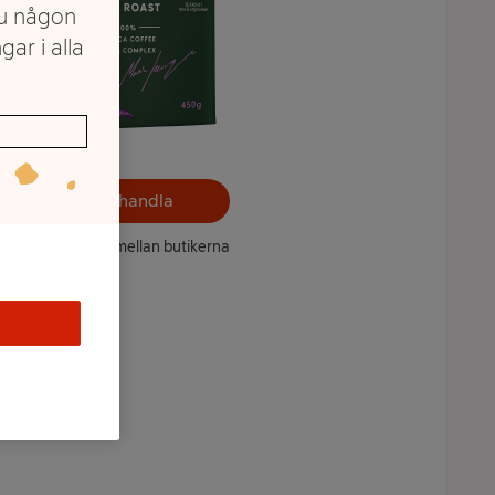
du någon
gar i alla
Välj butik och handla
ntet kan variera mellan butikerna