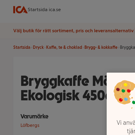
Startsida ica.se
Välj butik för rätt sortiment, pris och leveransalternativ
Startsida
Dryck
Kaffe, te & choklad
Brygg- & kokkaffe
Bryggka
Bryggkaffe Mörkro
Ekologisk 450g Lö
Varumärke
Vi anvä
Löfbergs
tjä