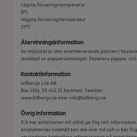
Lägsta förvaringstemperatur
0°C
Högsta förvaringstemperatur
25°C
Återvinningsinformation
Av miljöskäl är den arombevarande plasten i förpa
skyddad av pappersomslaget. Separera papper och pl
Kontaktinformation
Löfbergs Lila AB
Box 1501, SE-651 21 Karlstad, Sweden
www.lofbergs.se eller info@lofbergs.se
Övrig information
ICA har ambitionen att alltid ge Dig rätt information
produkternas innehåll kan ske över tid och vi ber Dig 
användning kontrollera informationen på produkten