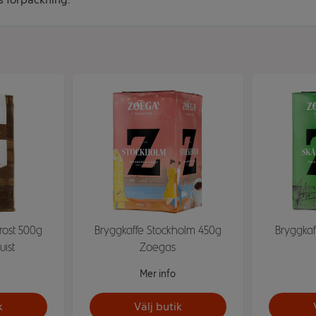
rost 500g
Bryggkaffe Stockholm 450g
Bryggkaf
uist
Zoegas
Mer info
k
Välj butik