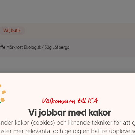
Välj butik
ffe Mörkrost Ekologisk 450g Löfbergs
st
fbergs
Välkommen till ICA
Vi jobbar med kakor
nder kakor (cookies) och liknande tekniker för att 
nster mer relevanta, och ge dig en bättre upplevels