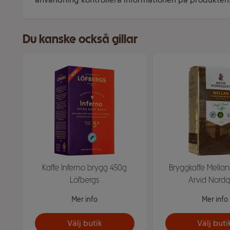
Du kanske också gillar
Kaffe Inferno brygg 450g
Bryggkaffe Mellan
Löfbergs
Arvid Nordq
Mer info
Mer info
Välj butik
Välj buti