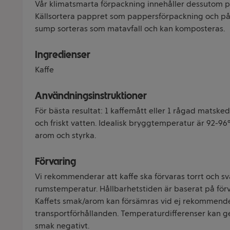
Vår klimatsmarta förpackning innehåller dessutom pl
Källsortera pappret som pappersförpackning och pås
sump sorteras som matavfall och kan komposteras.
Ingredienser
Kaffe
Användningsinstruktioner
För bästa resultat: 1 kaffemått eller 1 rågad matsked
och friskt vatten. Idealisk bryggtemperatur är 92-96°C
arom och styrka.
Förvaring
Vi rekommenderar att kaffe ska förvaras torrt och sva
rumstemperatur. Hållbarhetstiden är baserat på för
Kaffets smak/arom kan försämras vid ej rekommende
transportförhållanden. Temperaturdifferenser kan ge
smak negativt.