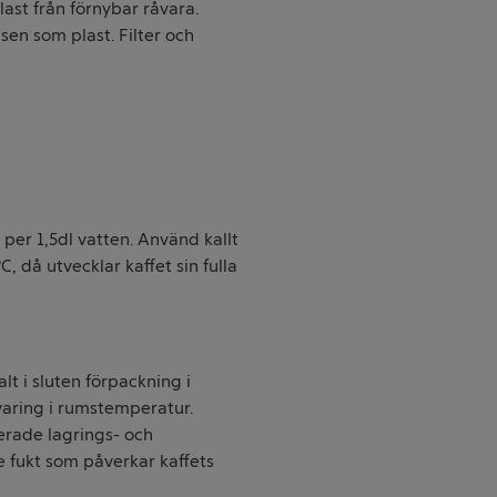
ast från förnybar råvara.
en som plast. Filter och
 per 1,5dl vatten. Använd kallt
, då utvecklar kaffet sin fulla
lt i sluten förpackning i
varing i rumstemperatur.
rade lagrings- och
 fukt som påverkar kaffets