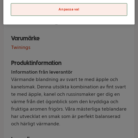
russin te 25-p
Anpassa val
Twinings
Varumärke
Twinings
Produktinformation
Information från leverantör
Värmande blandning av svart te med äpple och
kanelsmak. Denna utsökta kombination av fint svart
te med äpple, kanel och russinsmaker ger dig en
värme från det ögonblick som den kryddiga och
fruktiga aromen frigörs. Våra mästerliga teblandare
har utvecklat en smak som är perfekt balanserad
och härligt värmande.