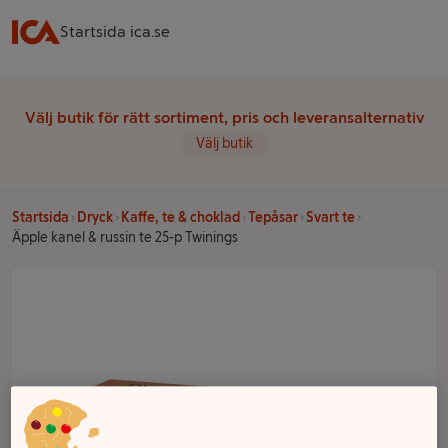
Startsida ica.se
Välj butik för rätt sortiment, pris och leveransalternativ
Välj butik
Startsida
Dryck
Kaffe, te & choklad
Tepåsar
Svart te
Äpple kanel & russin te 25-p Twinings