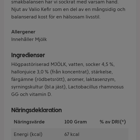
smakbalansen har vi sockrat med varsam hand.
Njut av Valio Kefir som en del av en mångsidig och
balanserad kost för en hälsosam livsstil.
Allergener
Innehåller Mjölk
Ingredienser
Högpastöriserad MJÖLK, vatten, socker 4,5 %,
hallonjuice 3,0 % (från koncentrat), stärkelse,
färgämne (rödbetsrött), aromer, laktasenzym,
syrningskultur (bl.a jäst), Lactobacillus rhamnosus
GG och vitamin D.
Näringsdeklaration
Näringsvärde
100 Gram
% av DRI(*)
Energi (kcal)
67 kcal