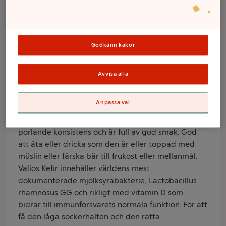
1000g Valio
Godkänn kakor
Varumärke
Valio
Avvisa alla
Produktinformation
Anpassa val
Information från leverantör
Valios laktosfria Kefir med hallon har en härligt frisk,
porlande konsistens och är full av god smak. God
att äta eller dricka som den är eller toppad med
müslin eller färska bär till frukost eller mellanmål.
Valios Kefir innehåller världens mest
dokumenterade mjölksyrabakterie, Lactobacillus
rhamnosus GG och rikligt med vitamin D som
bidrar till immunförsvarets normala funktion. För att
få den låga sockerhalten och den rätta