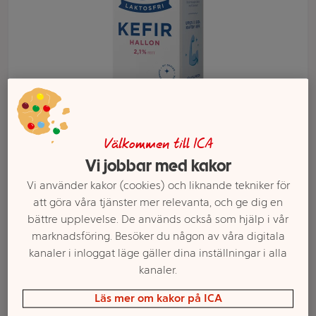
Välkommen till ICA
Vi jobbar med kakor
Välj butik och handla
Vi använder kakor (cookies) och liknande tekniker för
Sortimentet kan variera mellan butikerna
att göra våra tjänster mer relevanta, och ge dig en
bättre upplevelse. De används också som hjälp i vår
marknadsföring. Besöker du någon av våra digitala
kanaler i inloggat läge gäller dina inställningar i alla
Kefir Hallon
kanaler.
Laktosfri 2,1%
Läs mer om kakor på ICA