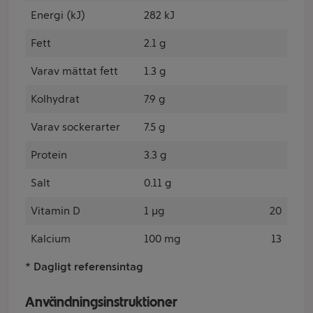
Energi (kJ)
282 kJ
Fett
2.1 g
Varav mättat fett
1.3 g
Kolhydrat
7.9 g
Varav sockerarter
7.5 g
Protein
3.3 g
Salt
0.11 g
Vitamin D
1 µg
20
Kalcium
100 mg
13
* Dagligt referensintag
Användningsinstruktioner