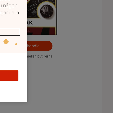
du någon
gar i alla
Välj butik och handla
ntet kan variera mellan butikerna