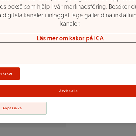
ds också som hjälp i vår marknadsföring. Besöker 
 digitala kanaler i inloggat läge gäller dina inställnin
ing. Med sin salta karaktär är
kanaler.
. Pastillen är sockerfri.
Läs mer om kakor på ICA
 sötningsmedel/sødestoffer
via/steviaplanten),
 (E270), aromer, vegetabiliska
Sortime
n kakor
strakt,
ubavax/voks).
Avvisa alla
Anpassa val
% av DRI(*)