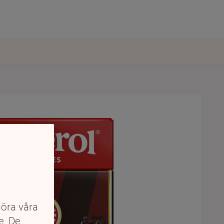
göra våra
e. De