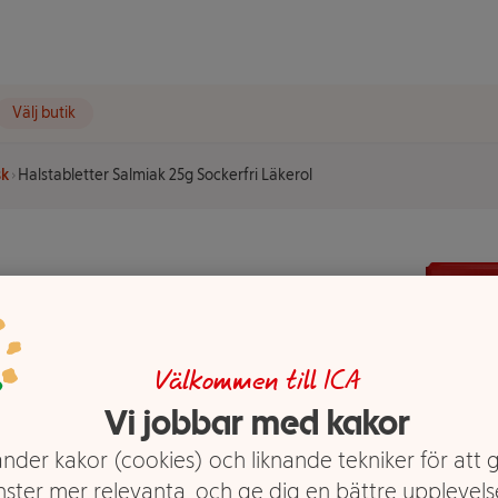
Välj butik
sk
Halstabletter Salmiak 25g Sockerfri Läkerol
miak 25g
Välkommen till ICA
Vi jobbar med kakor
nder kakor (cookies) och liknande tekniker för att 
nster mer relevanta, och ge dig en bättre upplevels