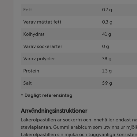
Fett
0.7 g
Varav mättat fett
0.3 g
Kolhydrat
41 g
Varav sockerarter
0 g
Varav polyoler
38 g
Protein
1.3 g
Salt
5.9 g
* Dagligt referensintag
Användningsinstruktioner
Läkerolpastillen är sockerfri och innehåller endast n
steviaplantan. Gummi arabicum som utvinns ur mjöl
Läkerolpastillen sin mjuka och tuggvänliga konsiste