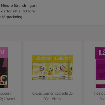
. Mindre förändringar i
därför att alltid före
s förpackning.
aspberry
Classic Lemon sockerfri 2p
Halstab
75g Läkerol
50g Läkerol
Soc