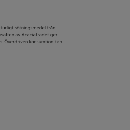
aturligt sötningsmedel från
ksaften av Acaciaträdet ger
ns. Överdriven konsumtion kan