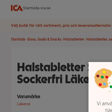
Startsida ica.se
Välj butik för rätt sortiment, pris och leveransalternativ
Startsida
Glass, Godis & Snacks
Halstabletter
Halstabletter, a
Halstabletter Sal
Sockerfri Läkerol
Varumärke
Vi anvä
Läkerol
tjä