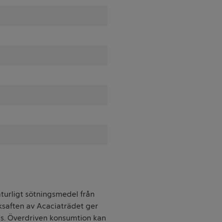
aturligt sötningsmedel från
ksaften av Acaciaträdet ger
ns. Överdriven konsumtion kan