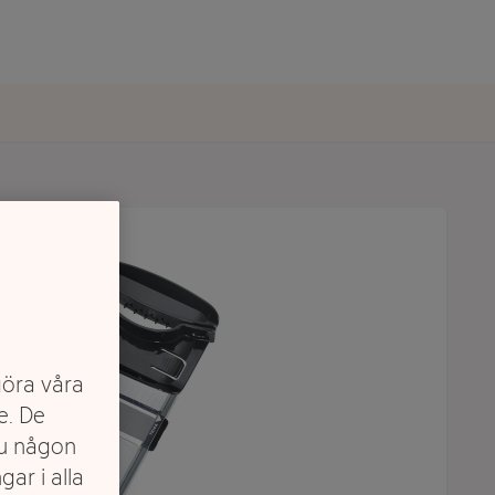
göra våra
e. De
du någon
gar i alla