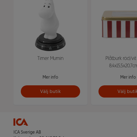
Timer Mumin
Plåtburk röd/vit
8,4x15,5x20,7c
Mer info
Mer info
Välj butik
Välj buti
ICA Sverige AB