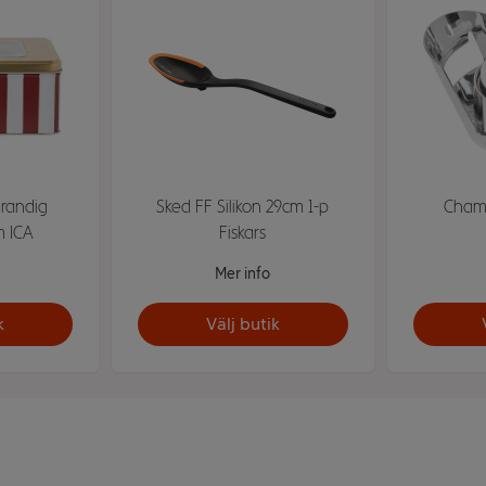
 randig
Sked FF Silikon 29cm 1-p
Cham
m ICA
Fiskars
Mer info
k
Välj butik