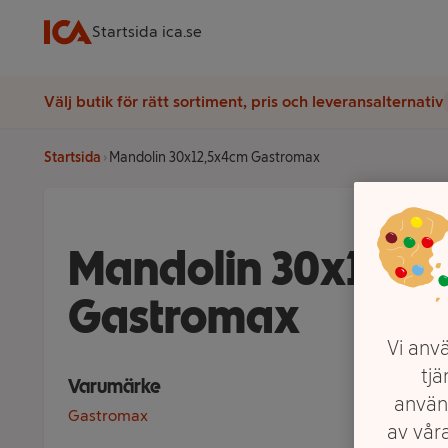
Startsida ica.se
Välj butik för rätt sortiment, pris och leveransalternativ
Startsida
Mandolin 30x12,5x4cm Gastromax
Mandolin 30x12,5
Gastromax
Vi anvä
tjä
Varumärke
använ
Gastromax
av våra