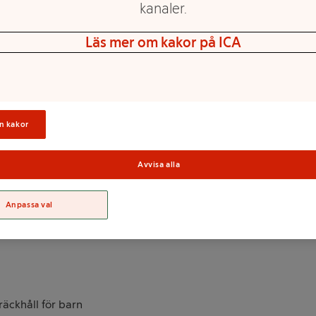
kanaler.
kär och skivar snabbt och
Läs mer om kakor på ICA
rna. Bladet kan justeras till
orlek: 30x12,5x4cm Tål
n kakor
 skivor
Sortime
Avvisa alla
Anpassa val
räckhåll för barn