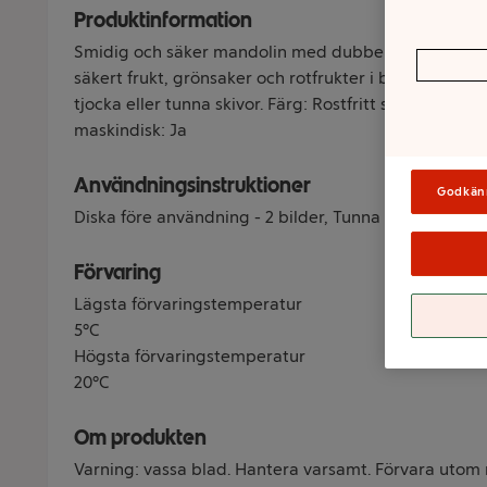
Produktinformation
Smidig och säker mandolin med dubbeleggat blad. S
säkert frukt, grönsaker och rotfrukter i båda riktninga
tjocka eller tunna skivor. Färg: Rostfritt stål/plast St
maskindisk: Ja
Användningsinstruktioner
Godkän
Diska före användning - 2 bilder, Tunna skivor, Tjocka
Förvaring
Lägsta förvaringstemperatur
5°C
Högsta förvaringstemperatur
20°C
Om produkten
Varning: vassa blad. Hantera varsamt. Förvara utom 