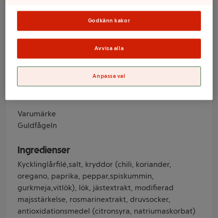
600g Guldfågeln
Godkänn kakor
Varumärke
Avvisa alla
Guldfågeln
Produktinformation
Anpassa val
Varumärke
Guldfågeln
Ingredienser
Kycklinglårfilé,salt, kryddor (chili, koriander,
oregano, paprika, peppar,spiskummin,
gurkmeja,vitlök), lök, jästextrakt, modifierad
majsstärkelse, rosmarinextrakt, druvsocker,
antioxidationsmedel (citronsyra, natriumaskorbat)