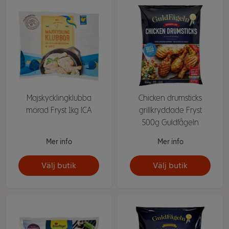
Majskycklingklubba
Chicken drumsticks
mörad Fryst 1kg ICA
grillkryddade Fryst
500g Guldfågeln
Mer info
Mer info
Välj butik
Välj butik