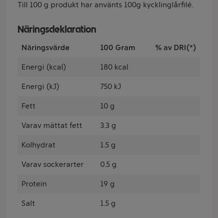
Till 100 g produkt har använts 100g kycklinglårfilé.
Näringsdeklaration
Näringsvärde
100 Gram
% av DRI(*)
Energi (kcal)
180 kcal
Energi (kJ)
750 kJ
Fett
10 g
Varav mättat fett
3.3 g
Kolhydrat
1.5 g
Varav sockerarter
0.5 g
Protein
19 g
Salt
1.5 g