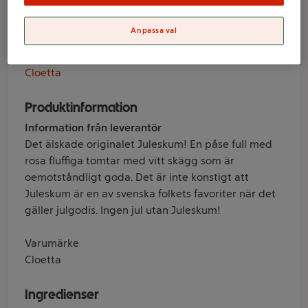
100g Cloetta
Anpassa val
Varumärke
Cloetta
Produktinformation
Information från leverantör
Det älskade originalet Juleskum! En påse full med
rosa fluffiga tomtar med vitt skägg som är
oemotståndligt goda. Det är inte konstigt att
Juleskum är en av svenska folkets favoriter när det
gäller julgodis. Ingen jul utan Juleskum!
Varumärke
Cloetta
Ingredienser