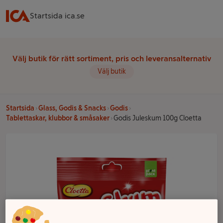
Startsida ica.se
Välj butik för rätt sortiment, pris och leveransalternativ
Välj butik
Startsida
Glass, Godis & Snacks
Godis
Tablettaskar, klubbor & småsaker
Godis Juleskum 100g Cloetta