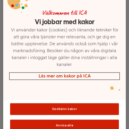
Välkommen till ICA
Vi jobbar med kakor
Vi använder kakor (cookies) och liknande tekniker för
att göra våra tjänster mer relevanta, och ge dig en
bättre upplevelse. De används också som hjälp i vår
marknadsföring. Besöker du någon av våra digitala
kanaler i inloggat läge gäller dina inställningar i alla
kanaler.
Välj butik och handla
Läs mer om kakor på ICA
Sortimentet kan variera mellan butikerna
Godkänn kakor
Godis Juleskum
Avvisa alla