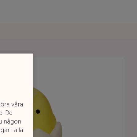
göra våra
e. De
du någon
gar i alla