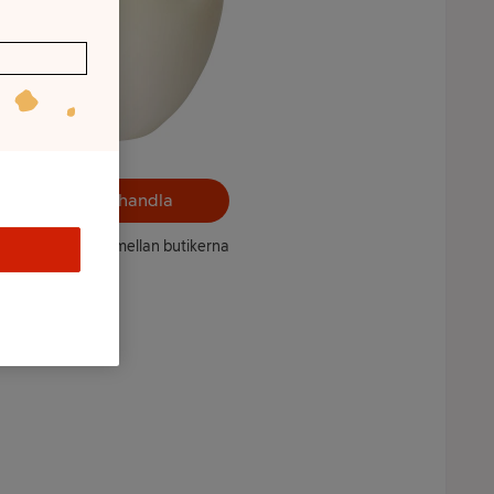
Välj butik och handla
ntet kan variera mellan butikerna