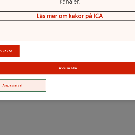
kanaler.
Läs mer om kakor på ICA
n kakor
Paraffin
Sortime
Avvisa alla
Anpassa val