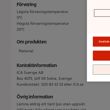
Förvaring
Lägsta förvaringstemperatur
5°C
Högsta förvaringstemperatur
20°C
Om produkten
Godkän
Material
Kontaktinformation
ICA Sverige AB
Box 4075, 169 04 Solna, Sverige
Kundkontakt: 020-83 33 33 eller ICA.se
Övrig information
Lämna aldrig ett tänt ljus utan uppsikt.
Håll borta från något som kan fatta eld.