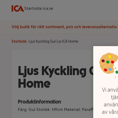
Startsida ica.se
Välj butik för rätt sortiment, pris och leveransalternativ
Startsida
Ljus Kyckling Gul 1-p ICA Home
Ljus Kyckling Gul 1
Home
Vi anvä
tjä
Produktinformation
använ
Färg: Gul Storlek: H9cm Material: Paraffin
av våra