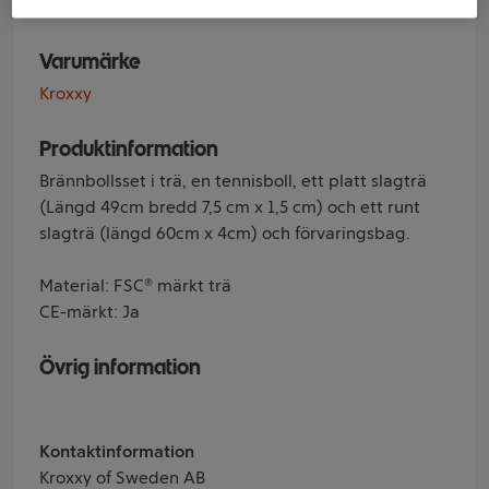
Varumärke
Kroxxy
Produktinformation
Brännbollsset i trä, en tennisboll, ett platt slagträ
(Längd 49cm bredd 7,5 cm x 1,5 cm) och ett runt
slagträ (längd 60cm x 4cm) och förvaringsbag.
Material: FSC® märkt trä
CE-märkt: Ja
Övrig information
Kontaktinformation
Kroxxy of Sweden AB