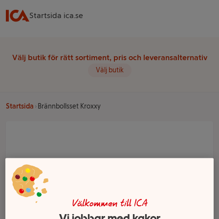
Startsida ica.se
Välj butik för rätt sortiment, pris och leveransalternativ
Välj butik
Startsida
Brännbollsset Kroxxy
Välkommen till ICA
Vi jobbar med kakor