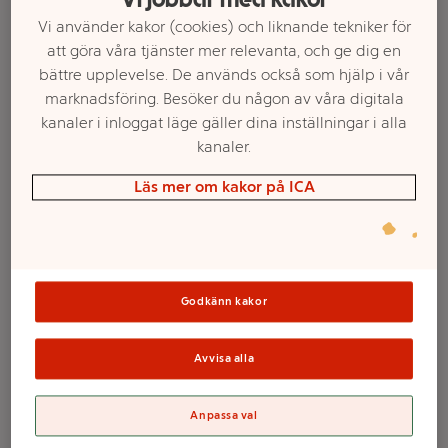
Vi använder kakor (cookies) och liknande tekniker för
att göra våra tjänster mer relevanta, och ge dig en
bättre upplevelse. De används också som hjälp i vår
marknadsföring. Besöker du någon av våra digitala
kanaler i inloggat läge gäller dina inställningar i alla
kanaler.
Läs mer om kakor på ICA
Välj butik och handla
Sortimentet kan variera mellan butikerna
Godkänn kakor
Avvisa alla
Brännbollsset
Kroxxy
Anpassa val