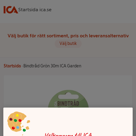
Startsida ica.se
Välj butik för rätt sortiment, pris och leveransalternativ
Välj butik
Startsida
Bindtråd Grön 30m ICA Garden