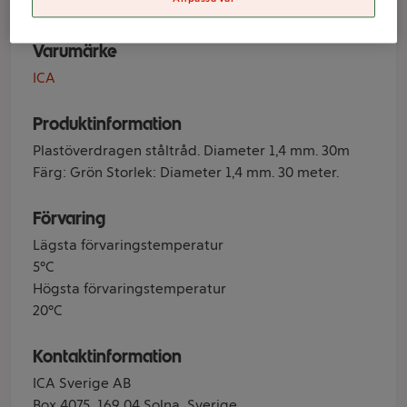
Varumärke
ICA
Produktinformation
Plastöverdragen ståltråd. Diameter 1,4 mm. 30m
Färg: Grön Storlek: Diameter 1,4 mm. 30 meter.
Förvaring
Lägsta förvaringstemperatur
5°C
Högsta förvaringstemperatur
20°C
Kontaktinformation
ICA Sverige AB
Box 4075, 169 04 Solna, Sverige