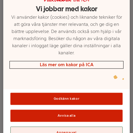
Välkommen till ICA
Vi jobbar med kakor
Vi använder kakor (cookies) och liknande tekniker för
att göra våra tjänster mer relevanta, och ge dig en
bättre upplevelse. De används också som hjälp i vår
marknadsföring. Besöker du någon av våra digitala
kanaler i inloggat läge gäller dina inställningar i alla
kanaler.
Läs mer om kakor på ICA
Välj butik och handla
Sortimentet kan variera mellan butikerna
Godkänn kakor
Bindtråd Grön
Avvisa alla
30m ICA Garden
Anpassa val