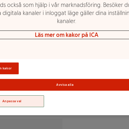
ds också som hjälp i vår marknadsföring. Besöker 
 digitala kanaler i inloggat läge gäller dina inställnin
kanaler.
Läs mer om kakor på ICA
år en vacker krispig yta vid
Sortime
n kakor
Avvisa alla
% av DRI(*)
Anpassa val