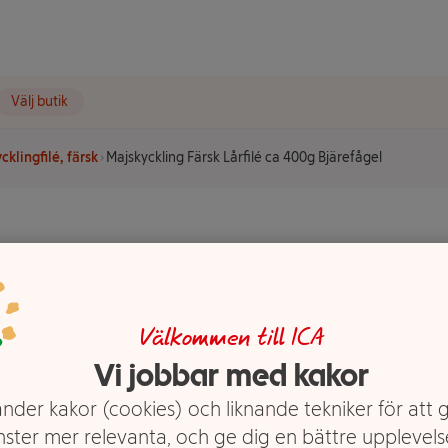
Välj butik
cklingfilé, färsk
Majskyckling Färsk Lårfilé ca 400g Bjärefågel
 Lårfilé ca
Välkommen till ICA
Vi jobbar med kakor
nder kakor (cookies) och liknande tekniker för att 
nster mer relevanta, och ge dig en bättre upplevels