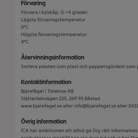
Förvaring
Förvara i kylskåp, 0-+4 grader.
Lägsta förvaringstemperatur
0°C
Högsta förvaringstemperatur
4°C
Återvinningsinformation
Sortera plasten som plast och pappersgördeln som 
Kontaktinformation
Bjärefågel i Torekow AB
Slättarödsvägen 225, 269 95 Båstad
www.bjarefagel.se eller info@bjarefagel.se eller 043
Övrig information
ICA har ambitionen att alltid ge Dig rätt information
produkternas innehåll kan ske över tid och vi ber Dig 