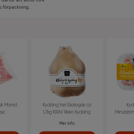
s förpackning.
rsk Mörad
Kyckling hel Ekologisk ca
Kyck
sic
1,7kg KRAV Reko Kyckling
Minutstri
Mer info