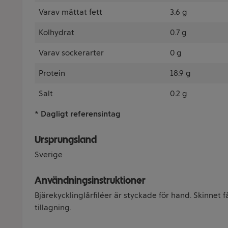
Varav mättat fett
3.6 g
Kolhydrat
0.7 g
Varav sockerarter
0 g
Protein
18.9 g
Salt
0.2 g
* Dagligt referensintag
Ursprungsland
Sverige
Användningsinstruktioner
Bjärekycklinglårfiléer är styckade för hand. Skinnet f
tillagning.