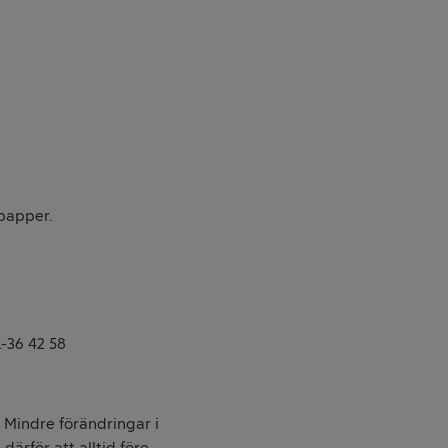
papper.
1-36 42 58
. Mindre förändringar i
därför att alltid före