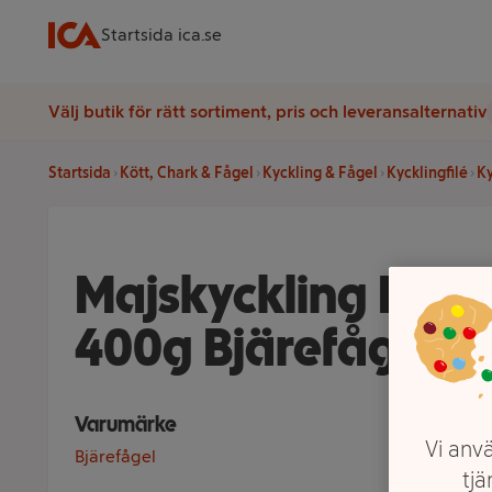
Startsida ica.se
Välj butik för rätt sortiment, pris och leveransalternativ
Startsida
Kött, Chark & Fågel
Kyckling & Fågel
Kycklingfilé
Ky
Majskyckling Färsk
400g Bjärefågel
Varumärke
Vi anvä
Bjärefågel
tjä