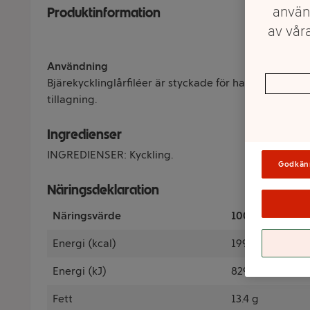
använ
Produktinformation
av våra
Användning
Bjärekycklinglårfiléer är styckade för hand. Skinnet f
tillagning.
Ingredienser
INGREDIENSER: Kyckling.
Godkän
Näringsdeklaration
Näringsvärde
100 Gram
Energi (kcal)
199 kcal
Energi (kJ)
829 kJ
Fett
13.4 g