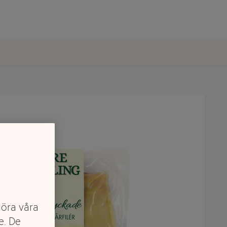
göra våra
e. De