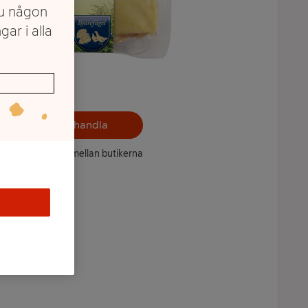
du någon
gar i alla
Välj butik och handla
ntet kan variera mellan butikerna