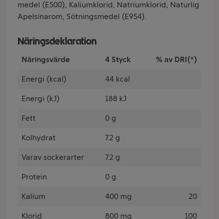
medel (E500), Kaliumklorid, Natriumklorid, Naturlig
Apelsinarom, Sötningsmedel (E954).
Näringsdeklaration
Näringsvärde
4 Styck
% av DRI(*)
Energi (kcal)
44 kcal
Energi (kJ)
188 kJ
Fett
0 g
Kolhydrat
7.2 g
Varav sockerarter
7.2 g
Protein
0 g
Kalium
400 mg
20
Klorid
800 mg
100