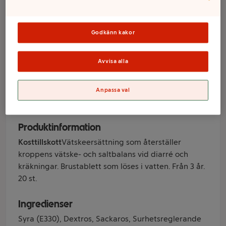
Apelsin
brustablett 20-p
Godkänn kakor
ICA Hjärtat
Avvisa alla
Varumärke
Anpassa val
ICA Hjärtat
Produktinformation
Kosttillskott
Vätskeersättning som återställer
kroppens vätske- och saltbalans vid diarré och
kräkningar. Brustablett som löses i vatten. Från 3 år.
20 st.
Ingredienser
Syra (E330), Dextros, Sackaros, Surhetsreglerande