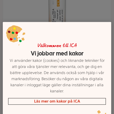
Välkommen till ICA
Vi jobbar med kakor
Vi använder kakor (cookies) och liknande tekniker för
Välj butik och handla
att göra våra tjänster mer relevanta, och ge dig en
bättre upplevelse. De används också som hjälp i vår
Sortimentet kan variera mellan butikerna
marknadsföring. Besöker du någon av våra digitala
kanaler i inloggat läge gäller dina inställningar i alla
kanaler.
Vätskeersättning
Läs mer om kakor på ICA