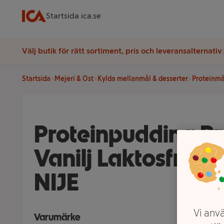
Startsida ica.se
Välj butik för rätt sortiment, pris och leveransalternativ
Startsida
Mejeri & Ost
Kylda mellanmål & desserter
Proteinmå
Proteinpudding P
Vanilj Laktosfri 1,
NIJE
Vi anvä
Varumärke