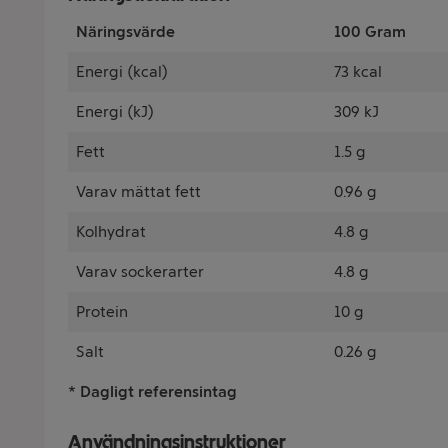
Näringsvärde
100 Gram
Energi (kcal)
73 kcal
Energi (kJ)
309 kJ
Fett
1.5 g
Varav mättat fett
0.96 g
Kolhydrat
4.8 g
Varav sockerarter
4.8 g
Protein
10 g
Salt
0.26 g
* Dagligt referensintag
Användningsinstruktioner