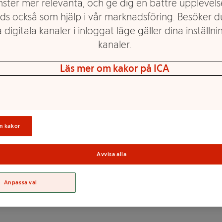
nster mer relevanta, och ge dig en bättre upplevels
ds också som hjälp i vår marknadsföring. Besöker 
 digitala kanaler i inloggat läge gäller dina inställnin
kanaler.
ch god pudding med smak av
Läs mer om kakor på ICA
tein per burk.
Sortime
n kakor
,
Avvisa alla
 cellulosagummi), arom,
eviolglykosider från stevia),
Anpassa val