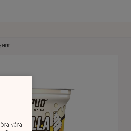
g NIJE
göra våra