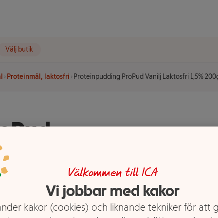
Välj butik
l
Proteinmål, laktosfri
Proteinpudding ProPud Vanilj Laktosfri 1,5% 200
roPud
5% 200g
Välkommen till ICA
Vi jobbar med kakor
nder kakor (cookies) och liknande tekniker för att 