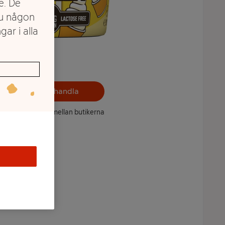
e. De
du någon
gar i alla
Välj butik och handla
ntet kan variera mellan butikerna