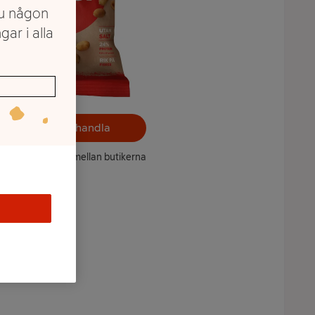
du någon
gar i alla
Välj butik och handla
ntet kan variera mellan butikerna