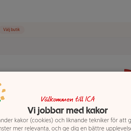
Välj butik
de 250g
Välkommen till ICA
Vi jobbar med kakor
nder kakor (cookies) och liknande tekniker för att 
nster mer relevanta, och ge dig en bättre upplevels