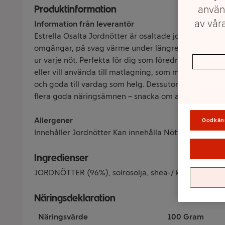
Produktinformation
använ
av våra
Information från leverantör
Estrella Osalta Jordnötter är osaltade jordnötter av 
omgångar, på svag värme under längre tid för att f
ur varje nöt. Perfekta för dig som föredrar nötter 
eller vill använda till matlagning, som mellanmål elle
och goda till vardag som helg. Dessutom är jordnöt
flera goda näringsämnen – snacka om att blanda ny
Allergener
Godkän
Innehåller Jordnötter Kan innehålla Nötter (eng: tree
Ingredienser
JORDNÖTTER (96%), solrosolja, shea-/ kokosolja. Ka
Näringsdeklaration
Näringsvärde
100 Gram