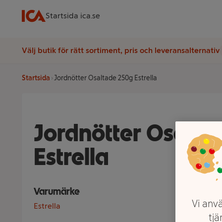
Startsida ica.se
Välj butik för rätt sortiment, pris och leveransalternativ
Startsida
Jordnötter Osaltade 250g Estrella
Jordnötter Osalta
Estrella
Varumärke
Vi anvä
Estrella
tjä