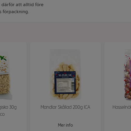
därför att alltid före
s förpackning.
giska 30g
Mandlar Skållad 200g ICA
Hasselnö
eco
Mer info