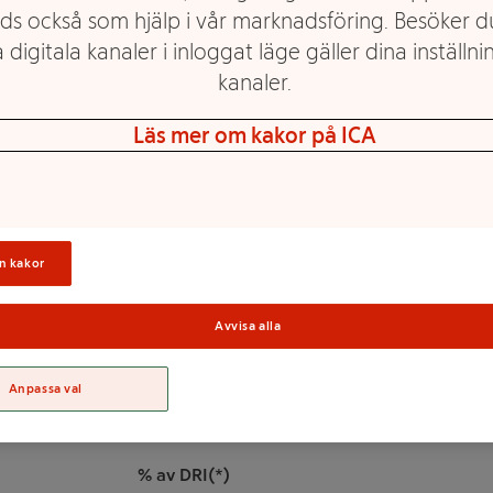
ds också som hjälp i vår marknadsföring. Besöker 
 digitala kanaler i inloggat läge gäller dina inställnin
hög kvalité som rostas i små
kanaler.
å så mycket smak som möjligt
med hög smak men utan salt
Läs mer om kakor på ICA
r till bakning. Lika knapriga
ter packade med protein och
tta med nöje!
Sortime
n kakor
 nuts)
Avvisa alla
n innehålla spår av NÖTTER.
Anpassa val
% av DRI(*)