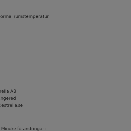
r normal rumstemperatur
rella AB
 Angered
estrella.se
. Mindre förändringar i