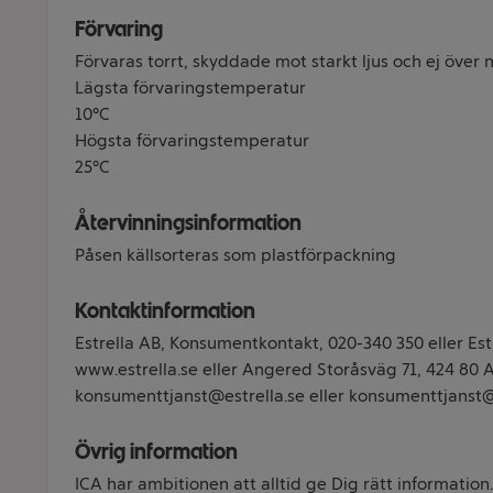
Förvaring
Förvaras torrt, skyddade mot starkt ljus och ej öve
Lägsta förvaringstemperatur
10°C
Högsta förvaringstemperatur
25°C
Återvinningsinformation
Påsen källsorteras som plastförpackning
Kontaktinformation
Estrella AB, Konsumentkontakt, 020-340 350 eller Est
www.estrella.se eller Angered Storåsväg 71, 424 80
konsumenttjanst@estrella.se eller konsumenttjanst@
Övrig information
ICA har ambitionen att alltid ge Dig rätt information