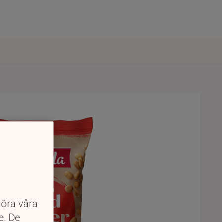
göra våra
e. De