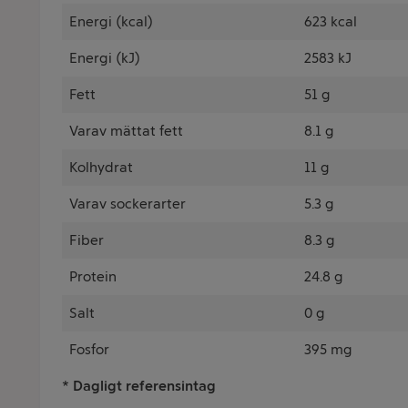
Energi (kcal)
623 kcal
Energi (kJ)
2583 kJ
Fett
51 g
Varav mättat fett
8.1 g
Kolhydrat
11 g
Varav sockerarter
5.3 g
Fiber
8.3 g
Protein
24.8 g
Salt
0 g
Fosfor
395 mg
* Dagligt referensintag