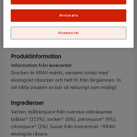
Finnerödja
Avvisa alla
Varumärke
Anpassa val
Finnerödja
Produktinformation
Information från leverantör
Drycken är KRAV-märkt, varsamt sötad med
ekologiskt råsocker och helt fri från färgämnen. Vi
vill hålla smaken av bär så naturligt som möjligt.
Ingredienser
Vatten, blåbärsjuice från svenska vildväxande
blåbär* (17,3%), socker* (6%), päronjuice* (4%),
citronjuice* (1%). Juicer från koncentrat. *KRAV-
ekologisk råvara