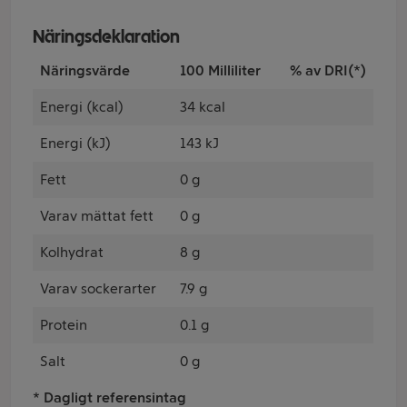
Näringsdeklaration
Näringsvärde
100 Milliliter
% av DRI(*)
Energi (kcal)
34 kcal
Energi (kJ)
143 kJ
Fett
0 g
Varav mättat fett
0 g
Kolhydrat
8 g
Varav sockerarter
7.9 g
Protein
0.1 g
Salt
0 g
* Dagligt referensintag