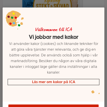
Välkommen till ICA
Vi jobbar med kakor
Vi använder kakor (cookies) och liknande tekniker för
att göra våra tjänster mer relevanta, och ge dig en
bättre upplevelse. De används också som hjälp i vår
Välj butik och handla
marknadsföring. Besöker du någon av våra digitala
kanaler i inloggat läge gäller dina inställningar i alla
Sortimentet kan variera mellan butikerna
kanaler.
Läs mer om kakor på ICA
Kyckling Färsk
Stekt & skivad