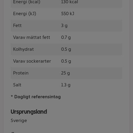
Energi (kcal)
130 kcal
Energi (kJ)
550 kJ
Fett
3 g
Varav mättat fett
0.7 g
Kolhydrat
0.5 g
Varav sockerarter
0.5 g
Protein
25 g
Salt
1.3 g
* Dagligt referensintag
Ursprungsland
Sverige