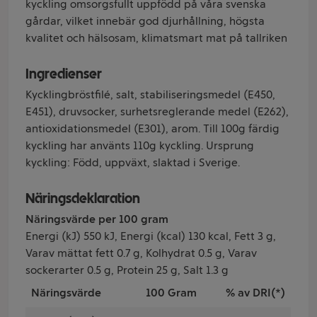
kyckling omsorgsfullt uppfödd på våra svenska
gårdar, vilket innebär god djurhållning, högsta
kvalitet och hälsosam, klimatsmart mat på tallriken
Ingredienser
Kycklingbröstfilé, salt, stabiliseringsmedel (E450,
E451), druvsocker, surhetsreglerande medel (E262),
antioxidationsmedel (E301), arom. Till 100g färdig
kyckling har använts 110g kyckling. Ursprung
kyckling: Född, uppväxt, slaktad i Sverige.
Näringsdeklaration
Näringsvärde per 100 gram
Energi (kJ) 550 kJ, Energi (kcal) 130 kcal, Fett 3 g,
Varav mättat fett 0.7 g, Kolhydrat 0.5 g, Varav
sockerarter 0.5 g, Protein 25 g, Salt 1.3 g
Näringsvärde
100 Gram
% av DRI(*)