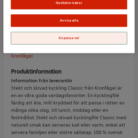
Godkänn kakor
Classic 200g
Kronfågel
Avvisa alla
Anpassa val
Varumärke
Kronfågel
Produktinformation
Information från leverantör
Stekt och skivad kyckling Classic från Kronfågel är
en av våra goda vardagsfavoriter. En kycklingfilé
färdig att äta, milt kryddad för att passa i rätter av
många olika slag, till lunch, middag eller en
festmåltid. Stekt och skivad kycklingfilé Classic med
naturell smak kan serveras kall eller varm, enkel att
servera familjen eller större sällskap. 100 % svensk