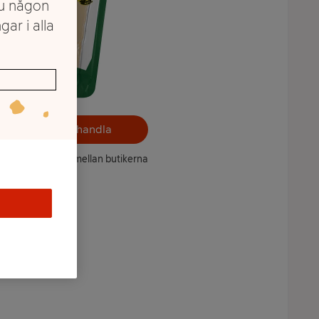
du någon
gar i alla
Välj butik och handla
ntet kan variera mellan butikerna