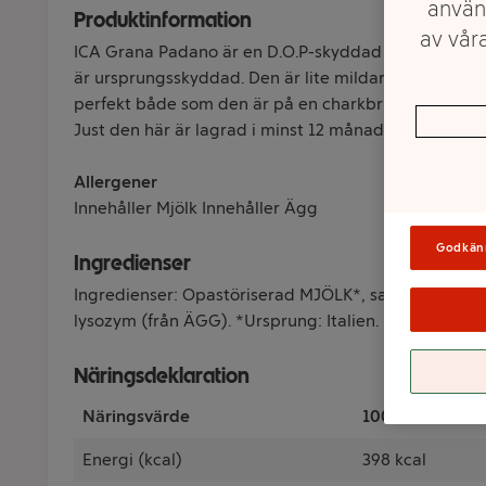
använ
Produktinformation
av våra
ICA Grana Padano är en D.O.P-skyddad hårdost från I
är ursprungsskyddad. Den är lite mildare än kusine
perfekt både som den är på en charkbricka eller som
Just den här är lagrad i minst 12 månader.
Allergener
Innehåller Mjölk Innehåller Ägg
Godkän
Ingredienser
Ingredienser: Opastöriserad MJÖLK*, salt, löpe (ani
lysozym (från ÄGG). *Ursprung: Italien.
Näringsdeklaration
Näringsvärde
100 Gram
Energi (kcal)
398 kcal