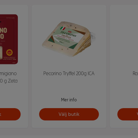
rmigiano
Pecorino Tryffel 200g ICA
Ra
00 g Zeta
Mer info
k
Välj butik