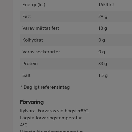
Energi (kJ)
1654 kJ
Fett
29 g
Varav mättat fett
18 g
Kolhydrat
0 g
Varav sockerarter
0 g
Protein
33 g
Salt
1.5 g
* Dagligt referensintag
Förvaring
Kylvara. Förvaras vid högst +8°C.
Lägsta förvaringstemperatur
4°C
Högsta förvaringstemperatur