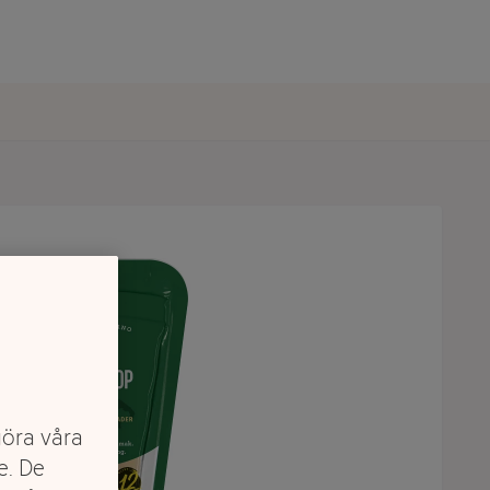
göra våra
e. De