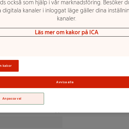
ds också som hjälp i vår marknadsföring. Besöker 
 digitala kanaler i inloggat läge gäller dina inställnin
talien, vilket betyder att den
kanaler.
n parmesanost och passar
 pricken över i på pastan.
Läs mer om kakor på ICA
Sortime
n kakor
maliskt), konserveringsmedel:
Avvisa alla
Anpassa val
% av DRI(*)