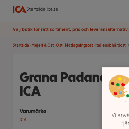
Startsida ica.se
Välj butik för rätt sortiment, pris och leveransalternativ
Startsida
Mejeri & Ost
Ost
Matlagningsost
Italiensk hårdost
Grana Padano 12
ICA
Varumärke
Vi anvä
ICA
tjä