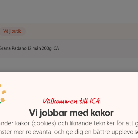
Välj butik
Grana Padano 12 mån 200g ICA
 mån 200g
Välkommen till ICA
Vi jobbar med kakor
nder kakor (cookies) och liknande tekniker för att 
nster mer relevanta, och ge dig en bättre upplevels