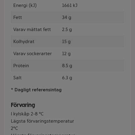
Energi (kJ)
1661 kJ
Fett
34 g
Varav mättat fett
2.5 g
Kolhydrat
15 g
Varav sockerarter
12 g
Protein
8.5 g
Salt
6.3 g
* Dagligt referensintag
Förvaring
I kylskåp 2-8 °C
Lägsta förvaringstemperatur
2°C