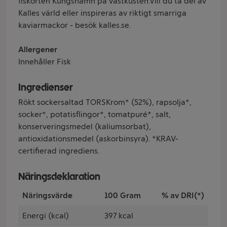
fiskorten Kungshamn på västkusten.Vill du ta del av
Kalles värld eller inspireras av riktigt smarriga
kaviarmackor - besök kalles.se.
Allergener
Innehåller Fisk
Ingredienser
Rökt sockersaltad TORSKrom* (52%), rapsolja*,
socker*, potatisflingor*, tomatpuré*, salt,
konserveringsmedel (kaliumsorbat),
antioxidationsmedel (askorbinsyra). *KRAV-
certifierad ingrediens.
Näringsdeklaration
Näringsvärde
100 Gram
% av DRI(*)
Energi (kcal)
397 kcal