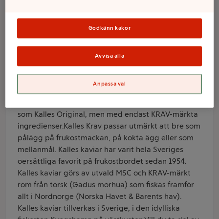
250g KRAV Kalles
Godkänn kakor
Varumärke
Kalles
Avvisa alla
Produktinformation
Anpassa val
Information från leverantör
Kalles Krav 250g är samma goda mildrökta kaviar
som Kalles Original, men med endast KRAV-märkta
ingredienser.Kalles Krav passar utmärkt att bre som
pålägg på frukostmackan, på kokta ägg eller som
mellanmål. Kalles kaviar har varit hela Sveriges
oersättliga favorit på frukostbordet sedan 1954.
Kalles kaviar görs av utvald MSC och KRAV-märkt
rom från torsk (Gadus morhua) som fiskas framför
allt i Nordnorge (Norska Havet & Barents hav).
Kalles kaviar tillverkas i Sverige, i den idylliska