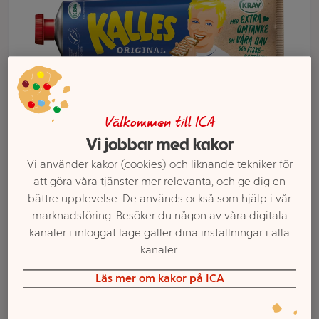
Välkommen till ICA
Vi jobbar med kakor
Vi använder kakor (cookies) och liknande tekniker för
att göra våra tjänster mer relevanta, och ge dig en
Välj butik och handla
bättre upplevelse. De används också som hjälp i vår
marknadsföring. Besöker du någon av våra digitala
Sortimentet kan variera mellan butikerna
kanaler i inloggat läge gäller dina inställningar i alla
kanaler.
Kaviar orginal
Läs mer om kakor på ICA