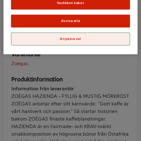
Hazienda
Godkänn kakor
Ekologisk 450g
Avvisa alla
KRAV Zoegas
Anpassa val
Varumärke
Zoegas
Produktinformation
Information från leverantör
ZOÉGAS HAZIENDA - FYLLIG & MUSTIG MÖRKROST
ZOÉGAS arbetar efter sitt kärnvärde: ”Gott kaffe är
vårt hantverk och passion.” Så startar historien
bakom ZOÉGAS finaste kaffeblandningar.
HAZIENDA är en Fairtrade- och KRAV-märkt
smakkomposition av högvuxna bönor från Östafrika