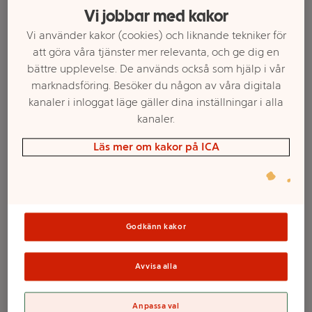
Vi jobbar med kakor
Vi använder kakor (cookies) och liknande tekniker för
att göra våra tjänster mer relevanta, och ge dig en
bättre upplevelse. De används också som hjälp i vår
marknadsföring. Besöker du någon av våra digitala
kanaler i inloggat läge gäller dina inställningar i alla
kanaler.
Läs mer om kakor på ICA
Välj butik och handla
Sortimentet kan variera mellan butikerna
Godkänn kakor
Brännare Flame
Avvisa alla
Boy Svart
Anpassa val