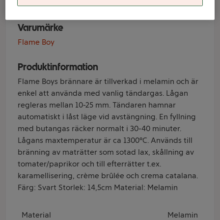
Varumärke
Flame Boy
Produktinformation
Flame Boys brännare är tillverkad i melamin och är
enkel att använda med vanlig tändargas. Lågan
regleras mellan 10-25 mm. Tändaren hamnar
automatiskt i låst läge vid avstängning. En fyllning
med butangas räcker normalt i 30-40 minuter.
Lågans maxtemperatur är ca 1300°C. Används till
bränning av maträtter som sotad lax, skållning av
tomater/paprikor och till efterrätter t.ex.
karamellisering, crème brûlée och crema catalana.
Färg: Svart Storlek: 14,5cm Material: Melamin
Material
Melamin