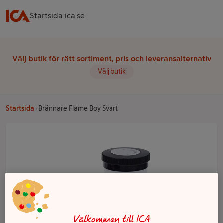
Startsida ica.se
Välj butik för rätt sortiment, pris och leveransalternativ
Välj butik
Startsida
Brännare Flame Boy Svart
Välkommen till ICA