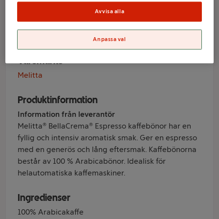
Espresso Hela
Avvisa alla
bönor 1kg Melitta
Anpassa val
Varumärke
Melitta
Produktinformation
Information från leverantör
Melitta® BellaCrema® Espresso kaffebönor har en
fyllig och intensiv aromatisk smak. Ger en espresso
med en generös och lång eftersmak. Kaffebönorna
består av 100 % Arabicabönor. Idealisk för
helautomatiska kaffemaskiner.
Ingredienser
100% Arabicakaffe