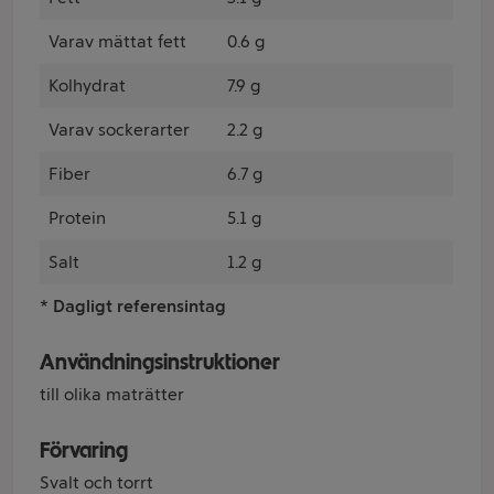
Varav mättat fett
0.6 g
Kolhydrat
7.9 g
Varav sockerarter
2.2 g
Fiber
6.7 g
Protein
5.1 g
Salt
1.2 g
* Dagligt referensintag
Användningsinstruktioner
till olika maträtter
Förvaring
Svalt och torrt