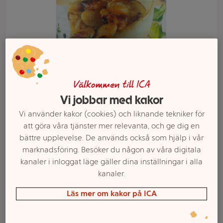
Välkommen till ICA
Vi jobbar med kakor
Vi använder kakor (cookies) och liknande tekniker för
Välj butik och handla
att göra våra tjänster mer relevanta, och ge dig en
bättre upplevelse. De används också som hjälp i vår
Sortimentet kan variera mellan butikerna
marknadsföring. Besöker du någon av våra digitala
kanaler i inloggat läge gäller dina inställningar i alla
kanaler.
Bönsoppa 415g
Läs mer om kakor på ICA
Natureta