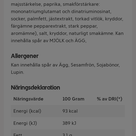
majsstärkelse, paprika, smakförstärkare:
mononatriumglutamat och dinatriuminosinat,
socker, palmfett, jästextrakt, torkad vitlök, kryddor,
färgämne pepparextrakt, stark peppar,
aromämne), salt, kryddor, naturligt smakämne. Kan
innehålla spår av MJÖLK och ÄGG,
Allergener
Kan innehålla spår av Ägg, Sesamfrön, Sojabönor,
Lupin.
Näringsdeklaration
Näringsvärde
100 Gram
% av DRI(*)
Energi (kcal)
93 kcal
Energi (kJ)
389 kJ
Fett
3.1 g