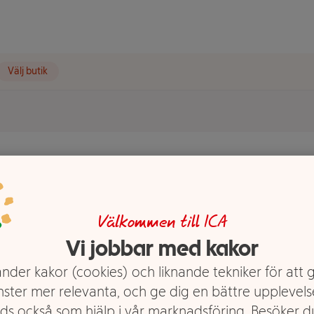
Välj butik
g 4-p
Välkommen till ICA
Vi jobbar med kakor
nder kakor (cookies) och liknande tekniker för att 
nster mer relevanta, och ge dig en bättre upplevels
ds också som hjälp i vår marknadsföring. Besöker 