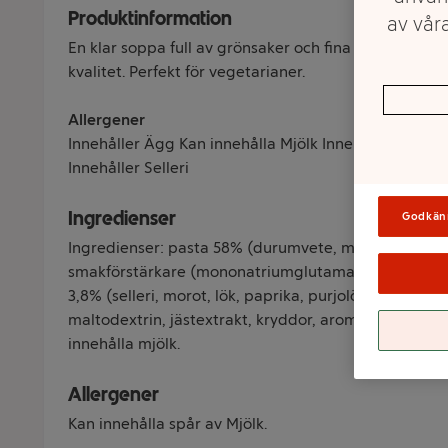
Produktinformation
av våra
En klar soppa full av grönsaker och fina bitar av p
kvalitet. Perfekt för vegetarianer.
Allergener
Innehåller Ägg Kan innehålla Mjölk Innehåller Spann
Innehåller Selleri
Ingredienser
Godkän
Ingredienser: pasta 58% (durumvete, mannagryn, ägg
smakförstärkare (mononatriumglutamat, dinatriumin
3,8% (selleri, morot, lök, paprika, purjolök, vitlök), s
maltodextrin, jästextrakt, kryddor, arom (innehåller s
innehålla mjölk.
Allergener
Kan innehålla spår av Mjölk.