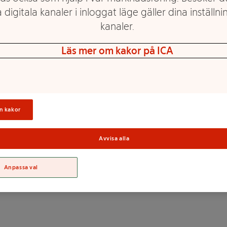
 digitala kanaler i inloggat läge gäller dina inställnin
asta. Snabblagad men av bästa
kanaler.
Läs mer om kakor på ICA
mål som innehåller gluten
n kakor
Sortime
), koksalt, palmfett,
osinat), torkade grönsaker
Avvisa alla
ocker, majsstärkelse,
elleri), persiljablad. Kan
Anpassa val