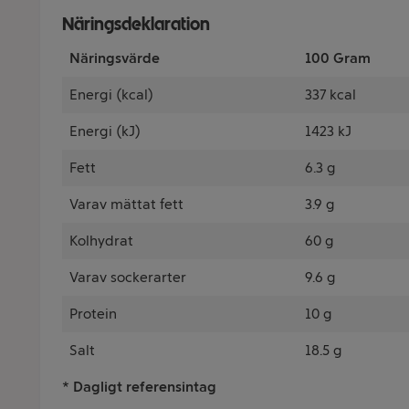
Näringsdeklaration
Näringsvärde
100 Gram
Energi (kcal)
337 kcal
Energi (kJ)
1423 kJ
Fett
6.3 g
Varav mättat fett
3.9 g
Kolhydrat
60 g
Varav sockerarter
9.6 g
Protein
10 g
Salt
18.5 g
* Dagligt referensintag