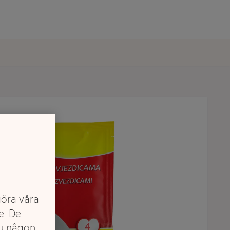
göra våra
e. De
du någon