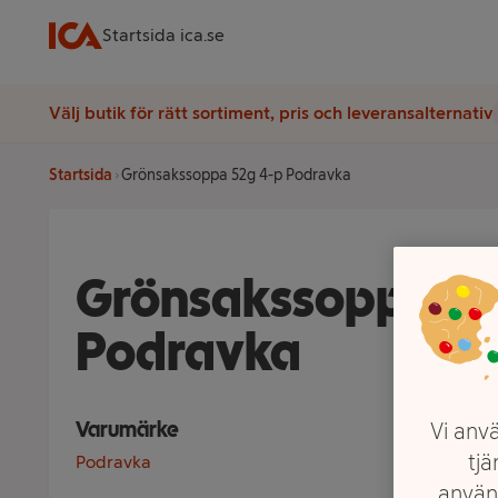
Startsida ica.se
Välj butik för rätt sortiment, pris och leveransalternativ
Startsida
Grönsakssoppa 52g 4-p Podravka
Grönsakssoppa 52
Podravka
Varumärke
Vi anvä
tjä
Podravka
använ