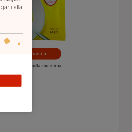
gar i alla
Välj butik och handla
ntet kan variera mellan butikerna