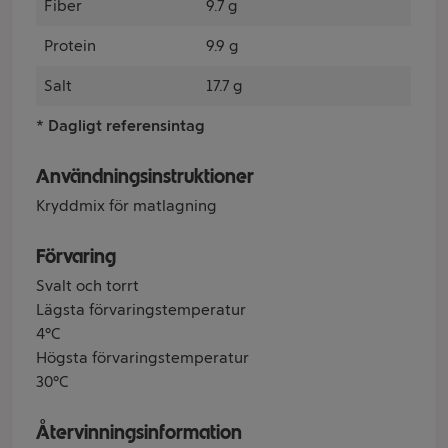
Fiber
9.7 g
Protein
9.9 g
Salt
17.7 g
* Dagligt referensintag
Användningsinstruktioner
Kryddmix för matlagning
Förvaring
Svalt och torrt
Lägsta förvaringstemperatur
4°C
Högsta förvaringstemperatur
30°C
Återvinningsinformation