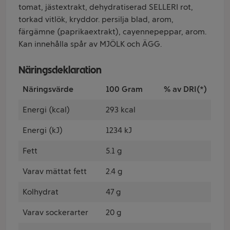
tomat, jästextrakt, dehydratiserad SELLERI rot,
torkad vitlök, kryddor. persilja blad, arom,
färgämne (paprikaextrakt), cayennepeppar, arom.
Kan innehålla spår av MJÖLK och ÄGG.
Näringsdeklaration
Näringsvärde
100 Gram
% av DRI(*)
Energi (kcal)
293 kcal
Energi (kJ)
1234 kJ
Fett
5.1 g
Varav mättat fett
2.4 g
Kolhydrat
47 g
Varav sockerarter
20 g