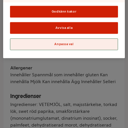
Godkänn kakor
Varumärke
Podravka
Avvisa alla
Produktinformation
Anpassa val
Kryddig bönmix som är lätt att addera i din soppa
eller gryta.
Allergener
Innehåller Spannmål som innehåller gluten Kan
innehålla Mjölk Kan innehålla Ägg Innehåller Selleri
Ingredienser
Ingredienser: VETEMJÖL, salt, majsstärkelse, torkad
lök, swet röd paprika, smakförstärkare
(mononatriumglutamat, dinatrium inosinat), socker,
palmfeet, dehydratiserad morot, dehydratiserad