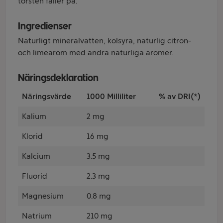
törsten faller på.
Ingredienser
Naturligt mineralvatten, kolsyra, naturlig citron-
och limearom med andra naturliga aromer.
Näringsdeklaration
Näringsvärde
1000 Milliliter
% av DRI(*)
Kalium
2 mg
Klorid
16 mg
Kalcium
3.5 mg
Fluorid
2.3 mg
Magnesium
0.8 mg
Natrium
210 mg