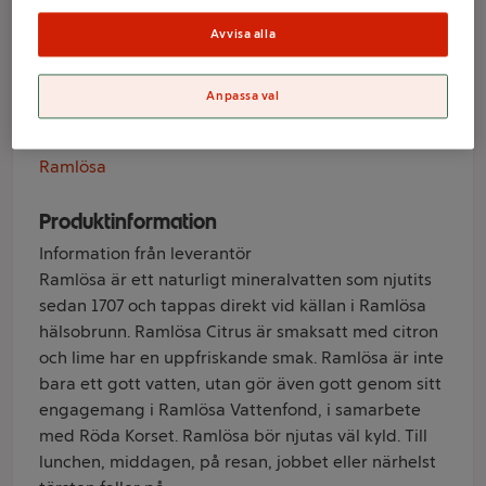
Citrus 12-p 33cl
Avvisa alla
Ramlösa
Anpassa val
Varumärke
Ramlösa
Produktinformation
Information från leverantör
Ramlösa är ett naturligt mineralvatten som njutits
sedan 1707 och tappas direkt vid källan i Ramlösa
hälsobrunn. Ramlösa Citrus är smaksatt med citron
och lime har en uppfriskande smak. Ramlösa är inte
bara ett gott vatten, utan gör även gott genom sitt
engagemang i Ramlösa Vattenfond, i samarbete
med Röda Korset. Ramlösa bör njutas väl kyld. Till
lunchen, middagen, på resan, jobbet eller närhelst